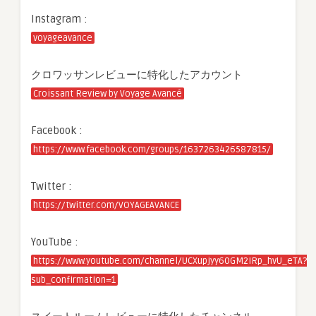
Instagram :
voyageavance
クロワッサンレビューに特化したアカウント
Croissant Review by Voyage Avancé
Facebook :
https://www.facebook.com/groups/1637263426587815/
Twitter :
https://twitter.com/VOYAGEAVANCE
YouTube :
https://www.youtube.com/channel/UCXupjyy60GM2IRp_hvU_eTA?
sub_confirmation=1