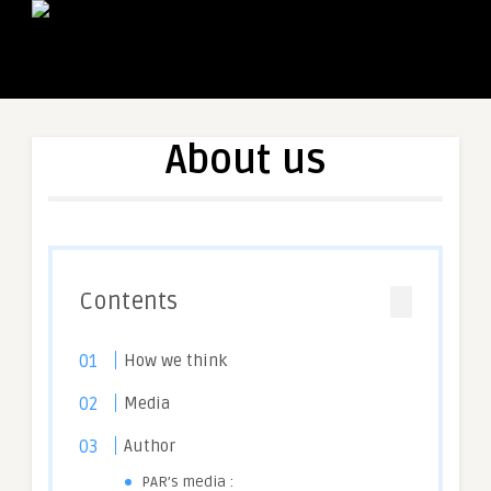
About us
Contents
How we think
Media
Author
PAR’s media :