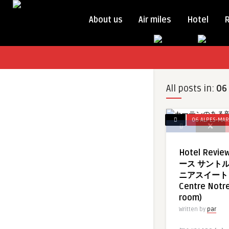
About us
Air miles
Hotel
All posts in:
06
06 ALPES-MAR
Hotel Rev
ース サントル
ニアスイート (M
Centre Notre
room)
Written by
par