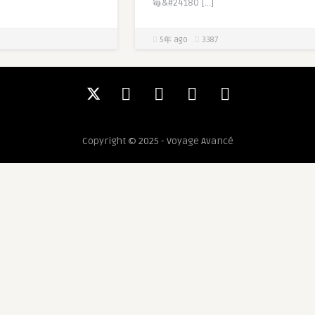
毎&#24180 […]
5年 ago
3387
Copyright © 2025 - Voyage Avancé