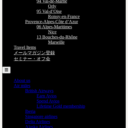
94 Val-de-Marne
Orly
95 Val-d’Oise
Roissy-en-France
Provence-Alpes-Côte d’Azur
06 Alpes-Maritimes
Nice
13 Bouches-du-Rhône
Marseille
Travel Items
メールマガジン登録
セミナー・オフ会
☰
About us
Air miles
British Airways
Earn Avios
Spend Avios
Lifetime Gold membership
Iberia
Singapore airlines
Delta Airlines
Alaska Airlines