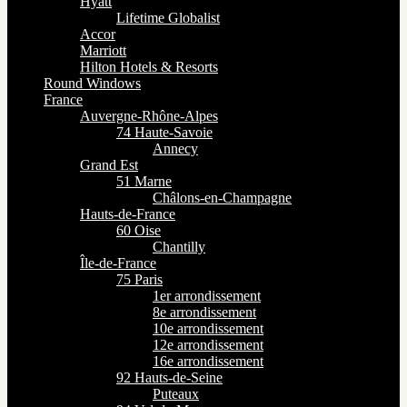
Hyatt
Lifetime Globalist
Accor
Marriott
Hilton Hotels & Resorts
Round Windows
France
Auvergne-Rhône-Alpes
74 Haute-Savoie
Annecy
Grand Est
51 Marne
Châlons-en-Champagne
Hauts-de-France
60 Oise
Chantilly
Île-de-France
75 Paris
1er arrondissement
8e arrondissement
10e arrondissement
12e arrondissement
16e arrondissement
92 Hauts-de-Seine
Puteaux