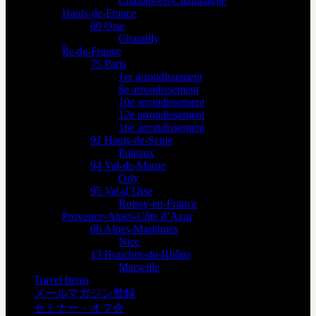
Châlons-en-Champagne
Hauts-de-France
60 Oise
Chantilly
Île-de-France
75 Paris
1er arrondissement
8e arrondissement
10e arrondissement
12e arrondissement
16e arrondissement
92 Hauts-de-Seine
Puteaux
94 Val-de-Marne
Orly
95 Val-d’Oise
Roissy-en-France
Provence-Alpes-Côte d’Azur
06 Alpes-Maritimes
Nice
13 Bouches-du-Rhône
Marseille
Travel Items
メールマガジン登録
セミナー・オフ会