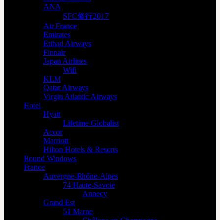
ANA
SFC修行2017
Air France
Emirates
Etihad Airways
Finnair
Japan Airlines
Wifi
KLM
Qatar Airways
Virgin Atlantic Airways
Hotel
Hyatt
Lifetime Globalist
Accor
Marriott
Hilton Hotels & Resorts
Round Windows
France
Auvergne-Rhône-Alpes
74 Haute-Savoie
Annecy
Grand Est
51 Marne