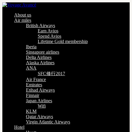
About us
Air miles
British Airways
Earn Avios
Spend Avios
Lifetime Gold membership
Iberia
Singapore airlines
Delta Airlines
Alaska Airlines
ANA
SFC修行2017
Air France
Emirates
Etihad Airways
Finnair
Japan Airlines
Wifi
KLM
Qatar Airways
Virgin Atlantic Airways
Hotel