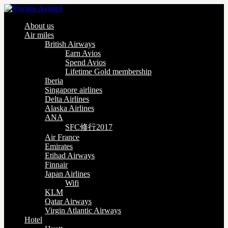
About us
Air miles
British Airways
Earn Avios
Spend Avios
Lifetime Gold membership
Iberia
Singapore airlines
Delta Airlines
Alaska Airlines
ANA
SFC修行2017
Air France
Emirates
Etihad Airways
Finnair
Japan Airlines
Wifi
KLM
Qatar Airways
Virgin Atlantic Airways
Hotel