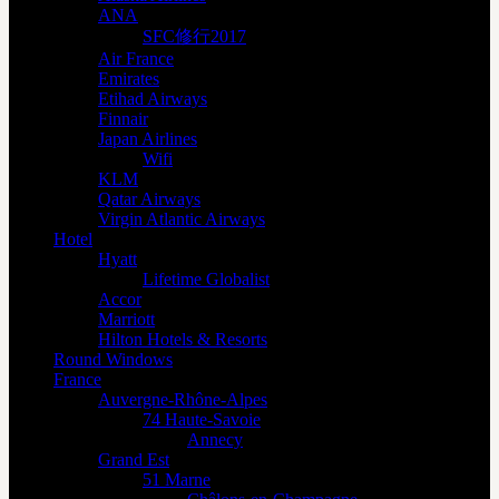
ANA
SFC修行2017
Air France
Emirates
Etihad Airways
Finnair
Japan Airlines
Wifi
KLM
Qatar Airways
Virgin Atlantic Airways
Hotel
Hyatt
Lifetime Globalist
Accor
Marriott
Hilton Hotels & Resorts
Round Windows
France
Auvergne-Rhône-Alpes
74 Haute-Savoie
Annecy
Grand Est
51 Marne