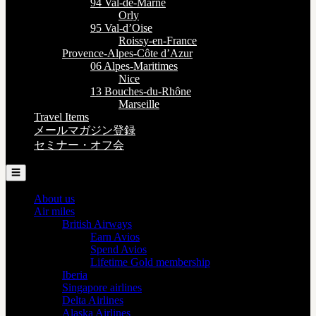
94 Val-de-Marne
Orly
95 Val-d’Oise
Roissy-en-France
Provence-Alpes-Côte d’Azur
06 Alpes-Maritimes
Nice
13 Bouches-du-Rhône
Marseille
Travel Items
メールマガジン登録
セミナー・オフ会
☰
About us
Air miles
British Airways
Earn Avios
Spend Avios
Lifetime Gold membership
Iberia
Singapore airlines
Delta Airlines
Alaska Airlines