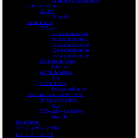
Châlons-en-Champagne
Hauts-de-France
60 Oise
Chantilly
Île-de-France
75 Paris
1er arrondissement
8e arrondissement
10e arrondissement
12e arrondissement
16e arrondissement
92 Hauts-de-Seine
Puteaux
94 Val-de-Marne
Orly
95 Val-d’Oise
Roissy-en-France
Provence-Alpes-Côte d’Azur
06 Alpes-Maritimes
Nice
13 Bouches-du-Rhône
Marseille
Travel Items
メールマガジン登録
セミナー・オフ会