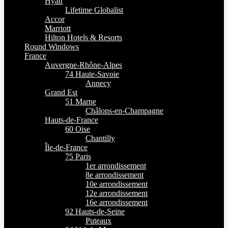
Hyatt
Lifetime Globalist
Accor
Marriott
Hilton Hotels & Resorts
Round Windows
France
Auvergne-Rhône-Alpes
74 Haute-Savoie
Annecy
Grand Est
51 Marne
Châlons-en-Champagne
Hauts-de-France
60 Oise
Chantilly
Île-de-France
75 Paris
1er arrondissement
8e arrondissement
10e arrondissement
12e arrondissement
16e arrondissement
92 Hauts-de-Seine
Puteaux