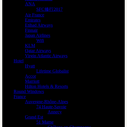
ANA
SFC修行2017
Air France
Emirates
Etihad Airways
Finnair
Japan Airlines
Wifi
KLM
Qatar Airways
Virgin Atlantic Airways
Hotel
Hyatt
Lifetime Globalist
Accor
Marriott
Hilton Hotels & Resorts
Round Windows
France
Auvergne-Rhône-Alpes
74 Haute-Savoie
Annecy
Grand Est
51 Marne