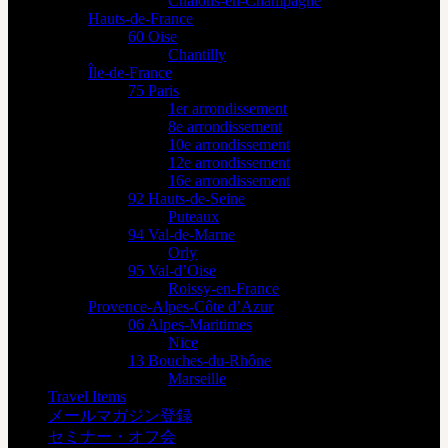
Châlons-en-Champagne
Hauts-de-France
60 Oise
Chantilly
Île-de-France
75 Paris
1er arrondissement
8e arrondissement
10e arrondissement
12e arrondissement
16e arrondissement
92 Hauts-de-Seine
Puteaux
94 Val-de-Marne
Orly
95 Val-d’Oise
Roissy-en-France
Provence-Alpes-Côte d’Azur
06 Alpes-Maritimes
Nice
13 Bouches-du-Rhône
Marseille
Travel Items
メールマガジン登録
セミナー・オフ会