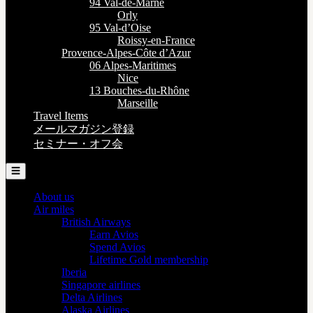
94 Val-de-Marne
Orly
95 Val-d’Oise
Roissy-en-France
Provence-Alpes-Côte d’Azur
06 Alpes-Maritimes
Nice
13 Bouches-du-Rhône
Marseille
Travel Items
メールマガジン登録
セミナー・オフ会
☰
About us
Air miles
British Airways
Earn Avios
Spend Avios
Lifetime Gold membership
Iberia
Singapore airlines
Delta Airlines
Alaska Airlines