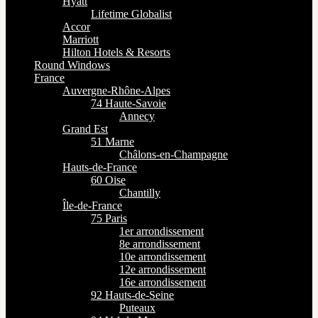
Hyatt
Lifetime Globalist
Accor
Marriott
Hilton Hotels & Resorts
Round Windows
France
Auvergne-Rhône-Alpes
74 Haute-Savoie
Annecy
Grand Est
51 Marne
Châlons-en-Champagne
Hauts-de-France
60 Oise
Chantilly
Île-de-France
75 Paris
1er arrondissement
8e arrondissement
10e arrondissement
12e arrondissement
16e arrondissement
92 Hauts-de-Seine
Puteaux