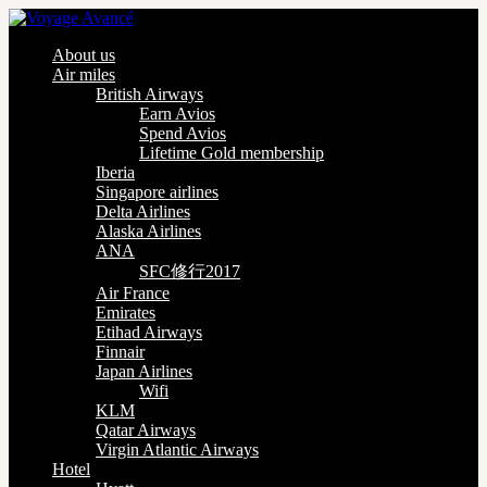
About us
Air miles
British Airways
Earn Avios
Spend Avios
Lifetime Gold membership
Iberia
Singapore airlines
Delta Airlines
Alaska Airlines
ANA
SFC修行2017
Air France
Emirates
Etihad Airways
Finnair
Japan Airlines
Wifi
KLM
Qatar Airways
Virgin Atlantic Airways
Hotel