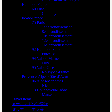
Châlons-en-Champagne
Hauts-de-France
60 Oise
Chantilly
Île-de-France
75 Paris
1er arrondissement
8e arrondissement
10e arrondissement
12e arrondissement
16e arrondissement
92 Hauts-de-Seine
Puteaux
94 Val-de-Marne
Orly
95 Val-d’Oise
Roissy-en-France
Provence-Alpes-Côte d’Azur
06 Alpes-Maritimes
Nice
13 Bouches-du-Rhône
Marseille
Travel Items
メールマガジン登録
セミナー・オフ会