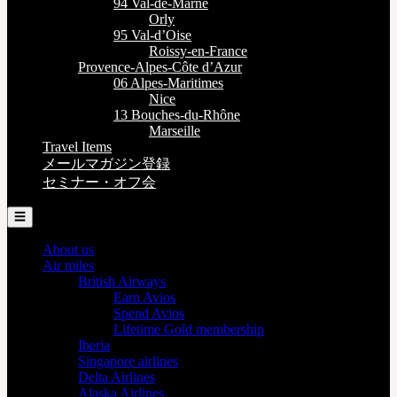
94 Val-de-Marne
Orly
95 Val-d’Oise
Roissy-en-France
Provence-Alpes-Côte d’Azur
06 Alpes-Maritimes
Nice
13 Bouches-du-Rhône
Marseille
Travel Items
メールマガジン登録
セミナー・オフ会
☰
About us
Air miles
British Airways
Earn Avios
Spend Avios
Lifetime Gold membership
Iberia
Singapore airlines
Delta Airlines
Alaska Airlines