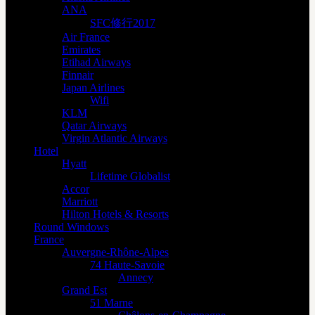
ANA
SFC修行2017
Air France
Emirates
Etihad Airways
Finnair
Japan Airlines
Wifi
KLM
Qatar Airways
Virgin Atlantic Airways
Hotel
Hyatt
Lifetime Globalist
Accor
Marriott
Hilton Hotels & Resorts
Round Windows
France
Auvergne-Rhône-Alpes
74 Haute-Savoie
Annecy
Grand Est
51 Marne