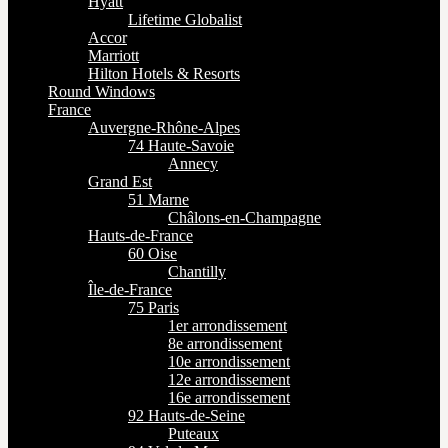
Hyatt
Lifetime Globalist
Accor
Marriott
Hilton Hotels & Resorts
Round Windows
France
Auvergne-Rhône-Alpes
74 Haute-Savoie
Annecy
Grand Est
51 Marne
Châlons-en-Champagne
Hauts-de-France
60 Oise
Chantilly
Île-de-France
75 Paris
1er arrondissement
8e arrondissement
10e arrondissement
12e arrondissement
16e arrondissement
92 Hauts-de-Seine
Puteaux