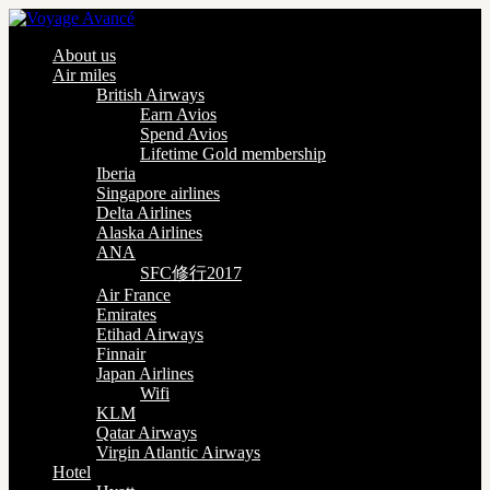
About us
Air miles
British Airways
Earn Avios
Spend Avios
Lifetime Gold membership
Iberia
Singapore airlines
Delta Airlines
Alaska Airlines
ANA
SFC修行2017
Air France
Emirates
Etihad Airways
Finnair
Japan Airlines
Wifi
KLM
Qatar Airways
Virgin Atlantic Airways
Hotel