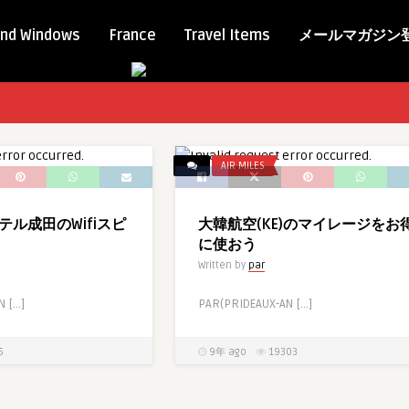
nd Windows
France
Travel Items
メールマガジン
AIR MILES
ル成田のWifiスピ
大韓航空(KE)のマイレージをお
に使おう
Written by
par
N […]
PAR(PRIDEAUX-AN […]
5
9年 ago
19303