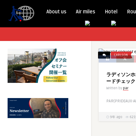
About us
Air miles
Hotel
Rou
CARLSON
ラディソンホテ
ードチェック
Written by
par
PAR(PRIDEAUX-A
9年 ago
621