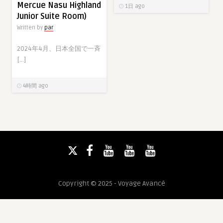
Mercue Nasu Highland
1日 ago
Junior Suite Room)
Written by
par
2024年4月、日本全国で一斉
[…]
4時間 ago
Copyright © 2025 - Voyage Avancé