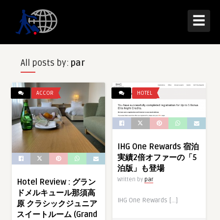
☰
All posts by:
par
ACCOR
HOTEL
IHG One Rewards 宿泊
実績2倍オファーの「5
泊版」も登場
Written by
par
Hotel Review : グラン
ドメルキュール那須高
IHG One Rewards […]
原 クラシックジュニア
スイートルーム (Grand