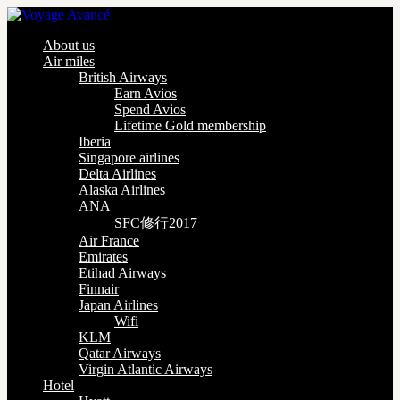
About us
Air miles
British Airways
Earn Avios
Spend Avios
Lifetime Gold membership
Iberia
Singapore airlines
Delta Airlines
Alaska Airlines
ANA
SFC修行2017
Air France
Emirates
Etihad Airways
Finnair
Japan Airlines
Wifi
KLM
Qatar Airways
Virgin Atlantic Airways
Hotel