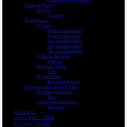
Châlons-en-Champagne
Hauts-de-France
60 Oise
Chantilly
Île-de-France
75 Paris
1er arrondissement
8e arrondissement
10e arrondissement
12e arrondissement
16e arrondissement
92 Hauts-de-Seine
Puteaux
94 Val-de-Marne
Orly
95 Val-d’Oise
Roissy-en-France
Provence-Alpes-Côte d’Azur
06 Alpes-Maritimes
Nice
13 Bouches-du-Rhône
Marseille
Travel Items
メールマガジン登録
セミナー・オフ会