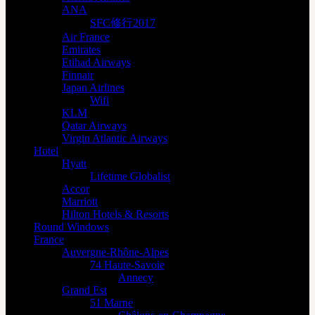
ANA
SFC修行2017
Air France
Emirates
Etihad Airways
Finnair
Japan Airlines
Wifi
KLM
Qatar Airways
Virgin Atlantic Airways
Hotel
Hyatt
Lifetime Globalist
Accor
Marriott
Hilton Hotels & Resorts
Round Windows
France
Auvergne-Rhône-Alpes
74 Haute-Savoie
Annecy
Grand Est
51 Marne