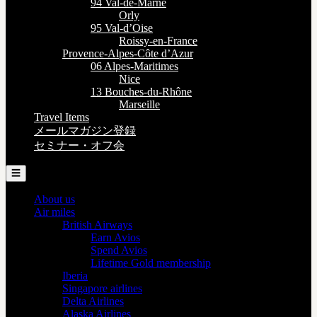
94 Val-de-Marne
Orly
95 Val-d’Oise
Roissy-en-France
Provence-Alpes-Côte d’Azur
06 Alpes-Maritimes
Nice
13 Bouches-du-Rhône
Marseille
Travel Items
メールマガジン登録
セミナー・オフ会
☰
About us
Air miles
British Airways
Earn Avios
Spend Avios
Lifetime Gold membership
Iberia
Singapore airlines
Delta Airlines
Alaska Airlines