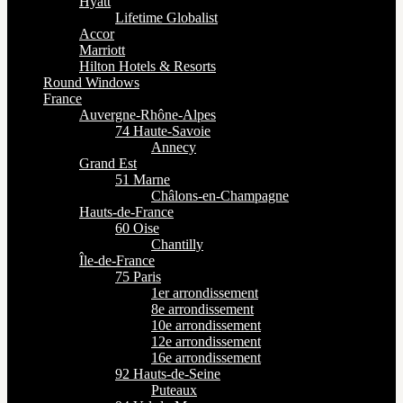
Hyatt
Lifetime Globalist
Accor
Marriott
Hilton Hotels & Resorts
Round Windows
France
Auvergne-Rhône-Alpes
74 Haute-Savoie
Annecy
Grand Est
51 Marne
Châlons-en-Champagne
Hauts-de-France
60 Oise
Chantilly
Île-de-France
75 Paris
1er arrondissement
8e arrondissement
10e arrondissement
12e arrondissement
16e arrondissement
92 Hauts-de-Seine
Puteaux