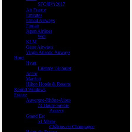
SFC修行2017
Air France
Emirates
Etihad Airways
Finnair
Japan Airlines
Wifi
KLM
Qatar Airways
Virgin Atlantic Airways
Hotel
Hyatt
Lifetime Globalist
Accor
Marriott
Hilton Hotels & Resorts
Round Windows
France
Auvergne-Rhône-Alpes
74 Haute-Savoie
Annecy
Grand Est
51 Marne
Châlons-en-Champagne
Hauts-de-France