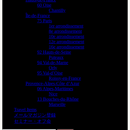
60 Oise
Chantilly
Île-de-France
75 Paris
1er arrondissement
8e arrondissement
10e arrondissement
12e arrondissement
16e arrondissement
92 Hauts-de-Seine
Puteaux
94 Val-de-Marne
Orly
95 Val-d’Oise
Roissy-en-France
Provence-Alpes-Côte d’Azur
06 Alpes-Maritimes
Nice
13 Bouches-du-Rhône
Marseille
Travel Items
メールマガジン登録
セミナー・オフ会