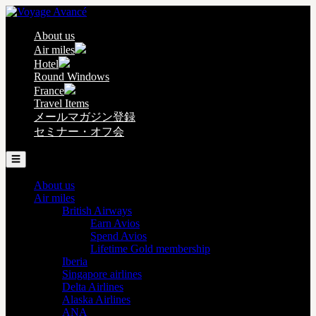
About us
Air miles
Hotel
Round Windows
France
Travel Items
メールマガジン登録
セミナー・オフ会
☰
About us
Air miles
British Airways
Earn Avios
Spend Avios
Lifetime Gold membership
Iberia
Singapore airlines
Delta Airlines
Alaska Airlines
ANA