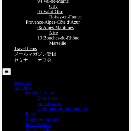
94 Val-de-Marne
Orly
95 Val-d’Oise
Roissy-en-France
Provence-Alpes-Côte d’Azur
06 Alpes-Maritimes
Nice
13 Bouches-du-Rhône
Marseille
Travel Items
メールマガジン登録
セミナー・オフ会
☰
About us
Air miles
British Airways
Earn Avios
Spend Avios
Lifetime Gold membership
Iberia
Singapore airlines
Delta Airlines
Alaska Airlines