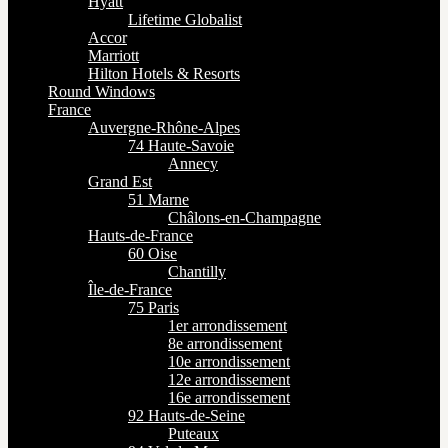
Hyatt
Lifetime Globalist
Accor
Marriott
Hilton Hotels & Resorts
Round Windows
France
Auvergne-Rhône-Alpes
74 Haute-Savoie
Annecy
Grand Est
51 Marne
Châlons-en-Champagne
Hauts-de-France
60 Oise
Chantilly
Île-de-France
75 Paris
1er arrondissement
8e arrondissement
10e arrondissement
12e arrondissement
16e arrondissement
92 Hauts-de-Seine
Puteaux