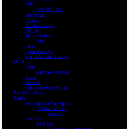
ANA
SFC修行2017
Air France
Emirates
Etihad Airways
Finnair
Japan Airlines
Wifi
KLM
Qatar Airways
Virgin Atlantic Airways
Hotel
Hyatt
Lifetime Globalist
Accor
Marriott
Hilton Hotels & Resorts
Round Windows
France
Auvergne-Rhône-Alpes
74 Haute-Savoie
Annecy
Grand Est
51 Marne