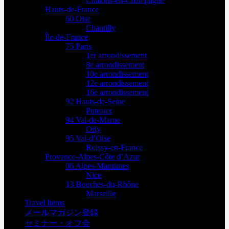
Châlons-en-Champagne
Hauts-de-France
60 Oise
Chantilly
Île-de-France
75 Paris
1er arrondissement
8e arrondissement
10e arrondissement
12e arrondissement
16e arrondissement
92 Hauts-de-Seine
Puteaux
94 Val-de-Marne
Orly
95 Val-d’Oise
Roissy-en-France
Provence-Alpes-Côte d’Azur
06 Alpes-Maritimes
Nice
13 Bouches-du-Rhône
Marseille
Travel Items
メールマガジン登録
セミナー・オフ会