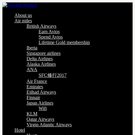
About us
Air miles
British Airways
Earn Avios
Spend Avios
Lifetime Gold membership
Iberia
Singapore airlines
Delta Airlines
Alaska Airlines
ANA
SFC修行2017
Air France
Emirates
Etihad Airways
Finnair
Japan Airlines
Wifi
KLM
Qatar Airways
Virgin Atlantic Airways
Hotel