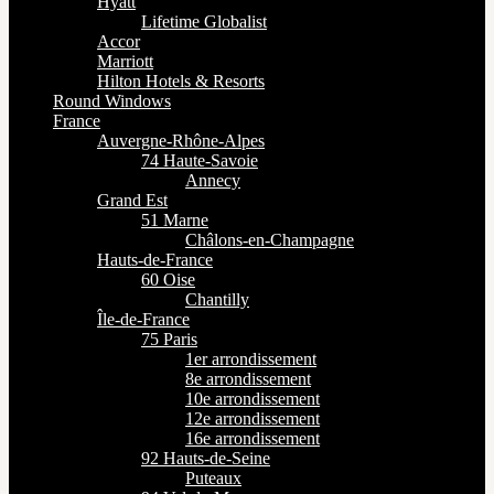
Hyatt
Lifetime Globalist
Accor
Marriott
Hilton Hotels & Resorts
Round Windows
France
Auvergne-Rhône-Alpes
74 Haute-Savoie
Annecy
Grand Est
51 Marne
Châlons-en-Champagne
Hauts-de-France
60 Oise
Chantilly
Île-de-France
75 Paris
1er arrondissement
8e arrondissement
10e arrondissement
12e arrondissement
16e arrondissement
92 Hauts-de-Seine
Puteaux