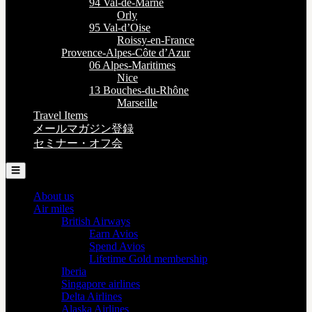
94 Val-de-Marne
Orly
95 Val-d’Oise
Roissy-en-France
Provence-Alpes-Côte d’Azur
06 Alpes-Maritimes
Nice
13 Bouches-du-Rhône
Marseille
Travel Items
メールマガジン登録
セミナー・オフ会
☰
About us
Air miles
British Airways
Earn Avios
Spend Avios
Lifetime Gold membership
Iberia
Singapore airlines
Delta Airlines
Alaska Airlines