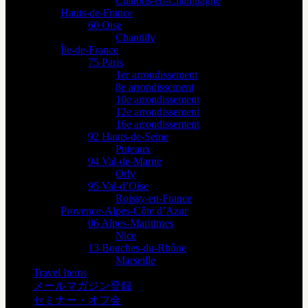
Châlons-en-Champagne
Hauts-de-France
60 Oise
Chantilly
Île-de-France
75 Paris
1er arrondissement
8e arrondissement
10e arrondissement
12e arrondissement
16e arrondissement
92 Hauts-de-Seine
Puteaux
94 Val-de-Marne
Orly
95 Val-d’Oise
Roissy-en-France
Provence-Alpes-Côte d’Azur
06 Alpes-Maritimes
Nice
13 Bouches-du-Rhône
Marseille
Travel Items
メールマガジン登録
セミナー・オフ会