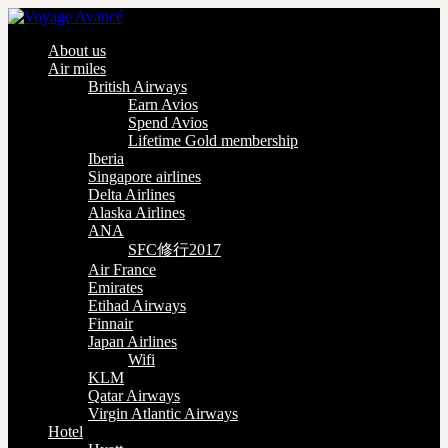
About us
Air miles
British Airways
Earn Avios
Spend Avios
Lifetime Gold membership
Iberia
Singapore airlines
Delta Airlines
Alaska Airlines
ANA
SFC修行2017
Air France
Emirates
Etihad Airways
Finnair
Japan Airlines
Wifi
KLM
Qatar Airways
Virgin Atlantic Airways
Hotel