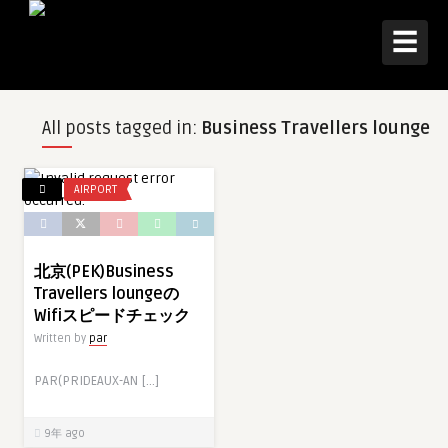
☰
All posts tagged in:
Business Travellers lounge
AIRPORT
北京(PEK)Business
Travellers loungeの
Wifiスピードチェック
Written by
par
PAR(PRIDEAUX-AN […]
9年 ago