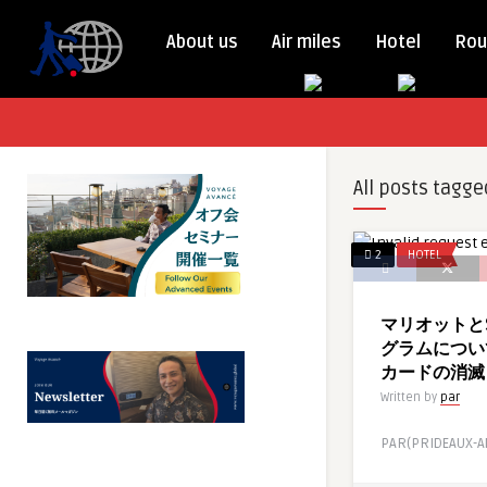
About us
Air miles
Hotel
Rou
All posts tagge
2
HOTEL
マリオットと
グラムについ
カードの消滅
Written by
par
PAR(PRIDEAUX-A