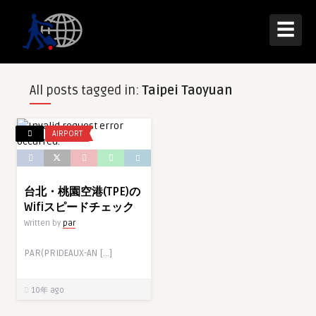
☰
All posts tagged in:
Taipei Taoyuan
AIRPORT
台北・桃園空港(TPE)の
Wifiスピードチェック
Written by
par
PAR(PRIDEAUX-AN […]
10年 ago