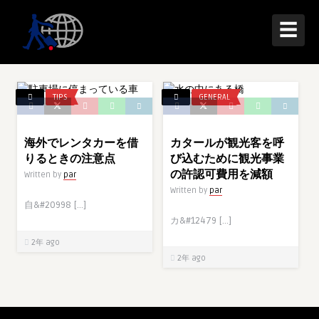
☰
TIPS
GENERAL
海外でレンタカーを借
カタールが観光客を呼
りるときの注意点
び込むために観光事業
の許認可費用を減額
Written by
par
Written by
par
自&#20998 […]
カ&#12479 […]
2年 ago
2年 ago