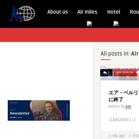
About us
Air miles
Hotel
Rou
All posts in:
Air
2
AIR BERLIN
エア・ベルリン
に終了
Written by
par
エ&#12450 […]
9年 ago
375