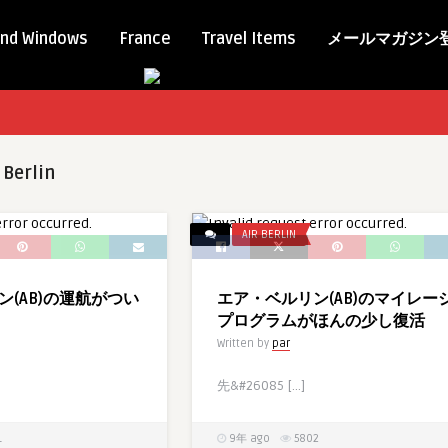
nd Windows
France
Travel Items
メールマガジン
 Berlin
AIR BERLIN
(AB)の運航がつい
エア・ベルリン(AB)のマイレー
プログラムがほんの少し復活
Written by
par
先&#26085 […]
1
9年 ago
5802