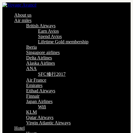
About us
Air miles
British Airways
Earn Avios
Spend Avios
Lifetime Gold membership
Iberia
Singapore airlines
Delta Airlines
Alaska Airlines
ANA
SFC修行2017
Air France
Emirates
Etihad Airways
Finnair
Japan Airlines
Wifi
KLM
Qatar Airways
Virgin Atlantic Airways
Hotel