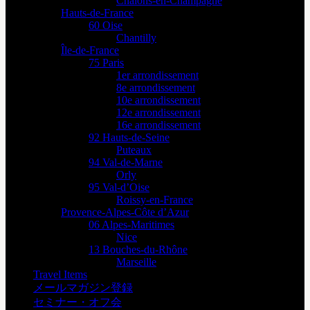
Châlons-en-Champagne
Hauts-de-France
60 Oise
Chantilly
Île-de-France
75 Paris
1er arrondissement
8e arrondissement
10e arrondissement
12e arrondissement
16e arrondissement
92 Hauts-de-Seine
Puteaux
94 Val-de-Marne
Orly
95 Val-d’Oise
Roissy-en-France
Provence-Alpes-Côte d’Azur
06 Alpes-Maritimes
Nice
13 Bouches-du-Rhône
Marseille
Travel Items
メールマガジン登録
セミナー・オフ会