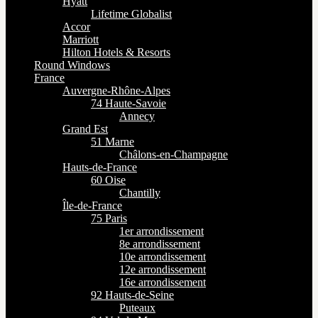
Hyatt
Lifetime Globalist
Accor
Marriott
Hilton Hotels & Resorts
Round Windows
France
Auvergne-Rhône-Alpes
74 Haute-Savoie
Annecy
Grand Est
51 Marne
Châlons-en-Champagne
Hauts-de-France
60 Oise
Chantilly
Île-de-France
75 Paris
1er arrondissement
8e arrondissement
10e arrondissement
12e arrondissement
16e arrondissement
92 Hauts-de-Seine
Puteaux