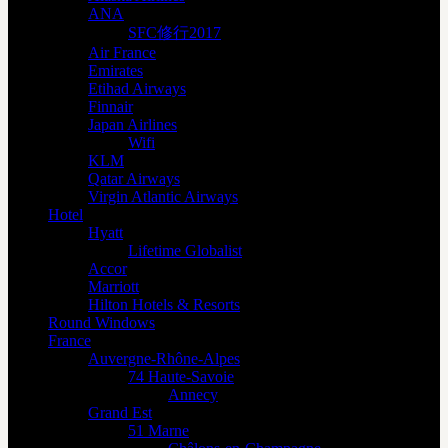
ANA
SFC修行2017
Air France
Emirates
Etihad Airways
Finnair
Japan Airlines
Wifi
KLM
Qatar Airways
Virgin Atlantic Airways
Hotel
Hyatt
Lifetime Globalist
Accor
Marriott
Hilton Hotels & Resorts
Round Windows
France
Auvergne-Rhône-Alpes
74 Haute-Savoie
Annecy
Grand Est
51 Marne