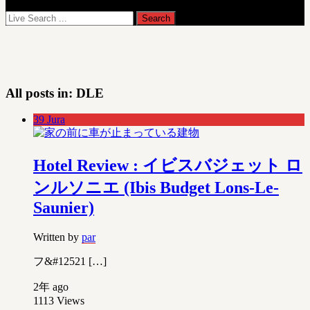
All posts in:
DLE
39 Jura
Hotel Review : イビスバジェット ロ
ンルソニエ (Ibis Budget Lons-Le-
Saunier)
Written by
par
フ&#12521 […]
2年 ago
1113
Views