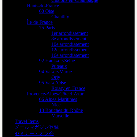
Châlons-en-Champagne
Hauts-de-France
60 Oise
Chantilly
Île-de-France
75 Paris
1er arrondissement
8e arrondissement
10e arrondissement
12e arrondissement
16e arrondissement
92 Hauts-de-Seine
Puteaux
94 Val-de-Marne
Orly
95 Val-d’Oise
Roissy-en-France
Provence-Alpes-Côte d’Azur
06 Alpes-Maritimes
Nice
13 Bouches-du-Rhône
Marseille
Travel Items
メールマガジン登録
セミナー・オフ会