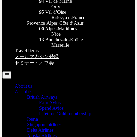
94 Val-de-Marne
Orly
95 Val-d’Oise
Roissy-en-France
Provence-Alpes-Côte d’Azur
06 Alpes-Maritimes
Nice
13 Bouches-du-Rhône
Marseille
Travel Items
メールマガジン登録
セミナー・オフ会
☰
About us
Air miles
British Airways
Earn Avios
Spend Avios
Lifetime Gold membership
Iberia
Singapore airlines
Delta Airlines
Alaska Airlines