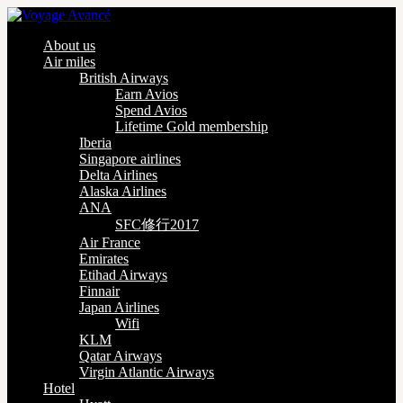
About us
Air miles
British Airways
Earn Avios
Spend Avios
Lifetime Gold membership
Iberia
Singapore airlines
Delta Airlines
Alaska Airlines
ANA
SFC修行2017
Air France
Emirates
Etihad Airways
Finnair
Japan Airlines
Wifi
KLM
Qatar Airways
Virgin Atlantic Airways
Hotel