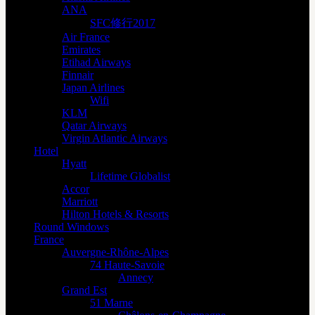
ANA
SFC修行2017
Air France
Emirates
Etihad Airways
Finnair
Japan Airlines
Wifi
KLM
Qatar Airways
Virgin Atlantic Airways
Hotel
Hyatt
Lifetime Globalist
Accor
Marriott
Hilton Hotels & Resorts
Round Windows
France
Auvergne-Rhône-Alpes
74 Haute-Savoie
Annecy
Grand Est
51 Marne