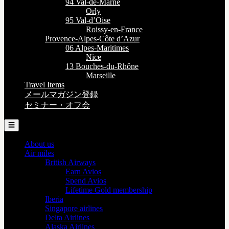
94 Val-de-Marne
Orly
95 Val-d’Oise
Roissy-en-France
Provence-Alpes-Côte d’Azur
06 Alpes-Maritimes
Nice
13 Bouches-du-Rhône
Marseille
Travel Items
メールマガジン登録
セミナー・オフ会
☰
About us
Air miles
British Airways
Earn Avios
Spend Avios
Lifetime Gold membership
Iberia
Singapore airlines
Delta Airlines
Alaska Airlines