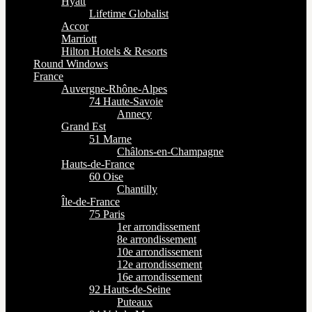
Hyatt
Lifetime Globalist
Accor
Marriott
Hilton Hotels & Resorts
Round Windows
France
Auvergne-Rhône-Alpes
74 Haute-Savoie
Annecy
Grand Est
51 Marne
Châlons-en-Champagne
Hauts-de-France
60 Oise
Chantilly
Île-de-France
75 Paris
1er arrondissement
8e arrondissement
10e arrondissement
12e arrondissement
16e arrondissement
92 Hauts-de-Seine
Puteaux