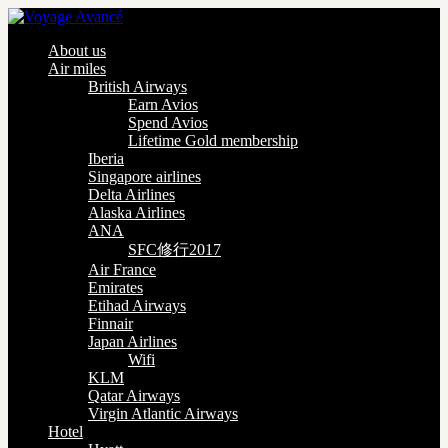
About us
Air miles
British Airways
Earn Avios
Spend Avios
Lifetime Gold membership
Iberia
Singapore airlines
Delta Airlines
Alaska Airlines
ANA
SFC修行2017
Air France
Emirates
Etihad Airways
Finnair
Japan Airlines
Wifi
KLM
Qatar Airways
Virgin Atlantic Airways
Hotel