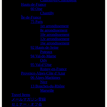
Châlons-en-Champagne
Hauts-de-France
60 Oise
Chantilly
Île-de-France
75 Paris
1er arrondissement
8e arrondissement
10e arrondissement
12e arrondissement
16e arrondissement
92 Hauts-de-Seine
Puteaux
94 Val-de-Marne
Orly
95 Val-d’Oise
Roissy-en-France
Provence-Alpes-Côte d’Azur
06 Alpes-Maritimes
Nice
13 Bouches-du-Rhône
Marseille
Travel Items
メールマガジン登録
セミナー・オフ会