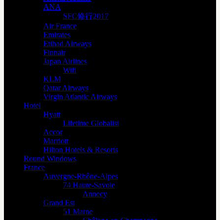
ANA
SFC修行2017
Air France
Emirates
Etihad Airways
Finnair
Japan Airlines
Wifi
KLM
Qatar Airways
Virgin Atlantic Airways
Hotel
Hyatt
Lifetime Globalist
Accor
Marriott
Hilton Hotels & Resorts
Round Windows
France
Auvergne-Rhône-Alpes
74 Haute-Savoie
Annecy
Grand Est
51 Marne