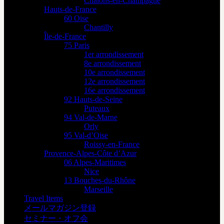
Châlons-en-Champagne
Hauts-de-France
60 Oise
Chantilly
Île-de-France
75 Paris
1er arrondissement
8e arrondissement
10e arrondissement
12e arrondissement
16e arrondissement
92 Hauts-de-Seine
Puteaux
94 Val-de-Marne
Orly
95 Val-d’Oise
Roissy-en-France
Provence-Alpes-Côte d’Azur
06 Alpes-Maritimes
Nice
13 Bouches-du-Rhône
Marseille
Travel Items
メールマガジン登録
セミナー・オフ会