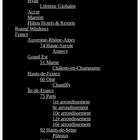
Hyatt
Lifetime Globalist
Accor
Marriott
Hilton Hotels & Resorts
Round Windows
France
Auvergne-Rhône-Alpes
74 Haute-Savoie
Annecy
Grand Est
51 Marne
Châlons-en-Champagne
Hauts-de-France
60 Oise
Chantilly
Île-de-France
75 Paris
1er arrondissement
8e arrondissement
10e arrondissement
12e arrondissement
16e arrondissement
92 Hauts-de-Seine
Puteaux