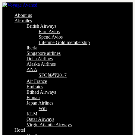
About us
Air miles
British Airways
Earn Avios
Spend Avios
Lifetime Gold membership
Iberia
Singapore airlines
Delta Airlines
Alaska Airlines
ANA
SFC修行2017
Air France
Emirates
Etihad Airways
Finnair
Japan Airlines
Wifi
KLM
Qatar Airways
Virgin Atlantic Airways
Hotel