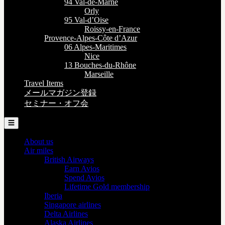
94 Val-de-Marne
Orly
95 Val-d’Oise
Roissy-en-France
Provence-Alpes-Côte d’Azur
06 Alpes-Maritimes
Nice
13 Bouches-du-Rhône
Marseille
Travel Items
メールマガジン登録
セミナー・オフ会
☰
About us
Air miles
British Airways
Earn Avios
Spend Avios
Lifetime Gold membership
Iberia
Singapore airlines
Delta Airlines
Alaska Airlines