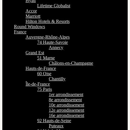
Hyatt
Lifetime Globalist
Accor
Marriott
Hilton Hotels & Resorts
Round Windows
France
Auvergne-Rhône-Alpes
74 Haute-Savoie
Annecy
Grand Est
51 Marne
Châlons-en-Champagne
Hauts-de-France
60 Oise
Chantilly
Île-de-France
75 Paris
1er arrondissement
8e arrondissement
10e arrondissement
12e arrondissement
16e arrondissement
92 Hauts-de-Seine
Puteaux