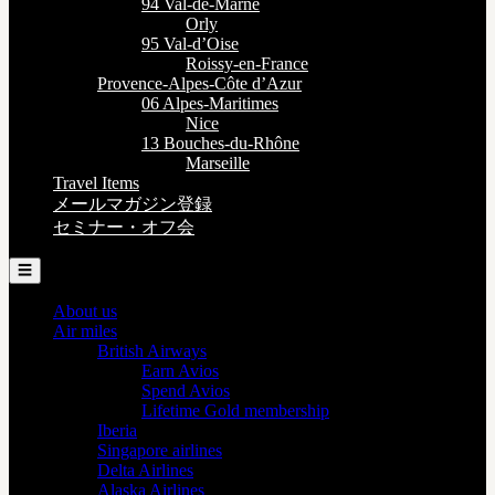
94 Val-de-Marne
Orly
95 Val-d’Oise
Roissy-en-France
Provence-Alpes-Côte d’Azur
06 Alpes-Maritimes
Nice
13 Bouches-du-Rhône
Marseille
Travel Items
メールマガジン登録
セミナー・オフ会
☰
About us
Air miles
British Airways
Earn Avios
Spend Avios
Lifetime Gold membership
Iberia
Singapore airlines
Delta Airlines
Alaska Airlines