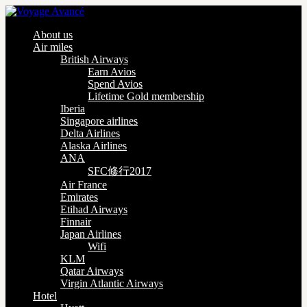
About us
Air miles
British Airways
Earn Avios
Spend Avios
Lifetime Gold membership
Iberia
Singapore airlines
Delta Airlines
Alaska Airlines
ANA
SFC修行2017
Air France
Emirates
Etihad Airways
Finnair
Japan Airlines
Wifi
KLM
Qatar Airways
Virgin Atlantic Airways
Hotel