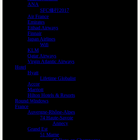
ANA
SFC修行2017
Air France
Emirates
Etihad Airways
Finnair
Japan Airlines
Wifi
KLM
Qatar Airways
Virgin Atlantic Airways
Hotel
Hyatt
Lifetime Globalist
Accor
Marriott
Hilton Hotels & Resorts
Round Windows
France
Auvergne-Rhône-Alpes
74 Haute-Savoie
Annecy
Grand Est
51 Marne