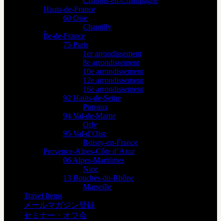
Châlons-en-Champagne
Hauts-de-France
60 Oise
Chantilly
Île-de-France
75 Paris
1er arrondissement
8e arrondissement
10e arrondissement
12e arrondissement
16e arrondissement
92 Hauts-de-Seine
Puteaux
94 Val-de-Marne
Orly
95 Val-d’Oise
Roissy-en-France
Provence-Alpes-Côte d’Azur
06 Alpes-Maritimes
Nice
13 Bouches-du-Rhône
Marseille
Travel Items
メールマガジン登録
セミナー・オフ会