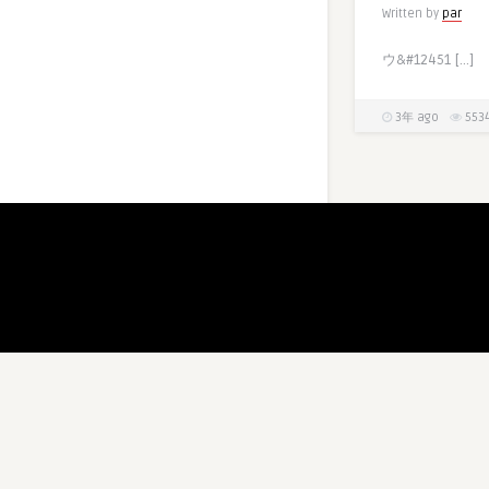
Written by
par
ウ&#12451 […]
3年 ago
553