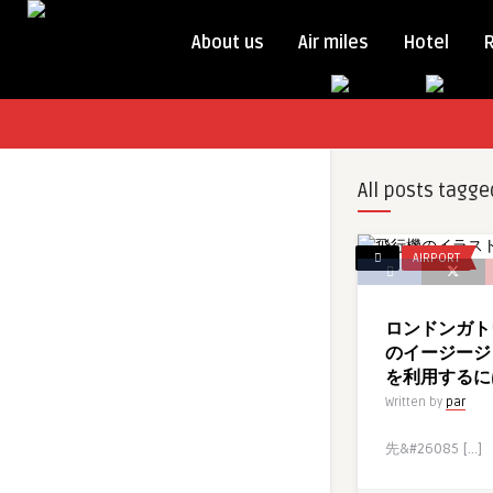
About us
Air miles
Hotel
All posts tagge
AIRPORT
ロンドンガトウ
のイージージェ
を利用するに
Written by
par
先&#26085 […]