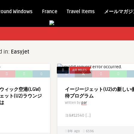
Round Windows
France
Travel Items
メールマガジ
d in:
Easyjet
AIR MILES
ィック空港(LGW)
イージージェット(U2)の新しい
ット(U2)ラウンジ
待プログラム
は
Written by
par
ヨ&#12540 […]
8年 ago
6596