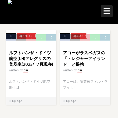
☰
AIR MILES
ACCOR
ルフトハンザ・ドイツ
アコーがラスベガスの
航空(LH)アレグリスの
「トレジャーアイラン
普及率(2025年7月現在)
ド」と提携
Written by
par
Written by
par
ルフトハンザ・ドイツ航空
アコーは、実業家フィル・ラ
(LH […]
フィ […]
1年 ago
1年 ago