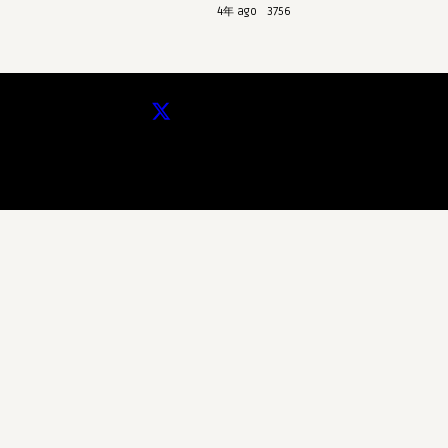
4年 ago
3756
Copyright © 2025 - Voyage Avancé