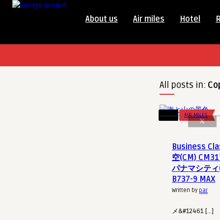
About us
Air miles
Hotel
All posts in:
Co
AIR MILES
Business Cl
空(CM) CM3
パナマシティ(
B737-9 MAX
Written by
par
メ&#12461 […]