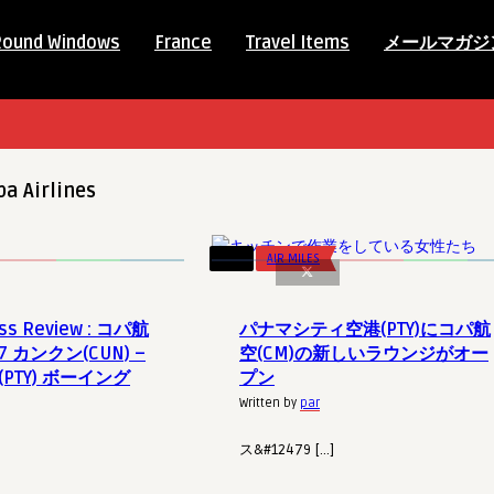
Round Windows
France
Travel Items
メールマガジ
pa Airlines
AIR MILES
ass Review : コパ航
パナマシティ空港(PTY)にコパ航
17 カンクン(CUN) –
空(CM)の新しいラウンジがオー
PTY) ボーイング
プン
Written by
par
ス&#12479 […]