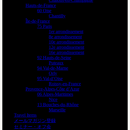
Châlons-en-Champagne
Hauts-de-France
60 Oise
Chantilly
Île-de-France
75 Paris
1er arrondissement
8e arrondissement
10e arrondissement
12e arrondissement
16e arrondissement
92 Hauts-de-Seine
Puteaux
94 Val-de-Marne
Orly
95 Val-d’Oise
Roissy-en-France
Provence-Alpes-Côte d’Azur
06 Alpes-Maritimes
Nice
13 Bouches-du-Rhône
Marseille
Travel Items
メールマガジン登録
セミナー・オフ会