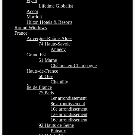
Hyatt
Lifetime Globalist
Accor
Marriott
Hilton Hotels & Resorts
Round Windows
France
Auvergne-Rhône-Alpes
74 Haute-Savoie
Annecy
Grand Est
51 Marne
Châlons-en-Champagne
Hauts-de-France
60 Oise
Chantilly
Île-de-France
75 Paris
1er arrondissement
8e arrondissement
10e arrondissement
12e arrondissement
16e arrondissement
92 Hauts-de-Seine
Puteaux