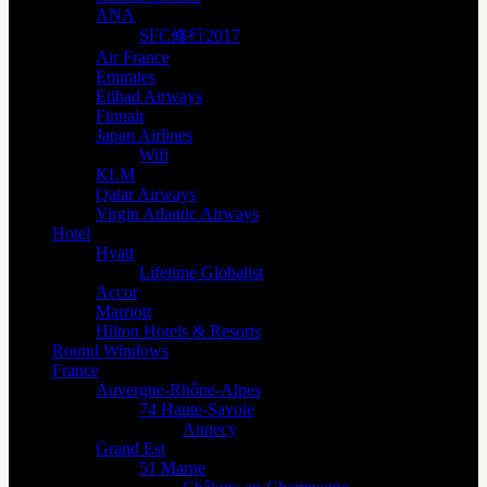
ANA
SFC修行2017
Air France
Emirates
Etihad Airways
Finnair
Japan Airlines
Wifi
KLM
Qatar Airways
Virgin Atlantic Airways
Hotel
Hyatt
Lifetime Globalist
Accor
Marriott
Hilton Hotels & Resorts
Round Windows
France
Auvergne-Rhône-Alpes
74 Haute-Savoie
Annecy
Grand Est
51 Marne