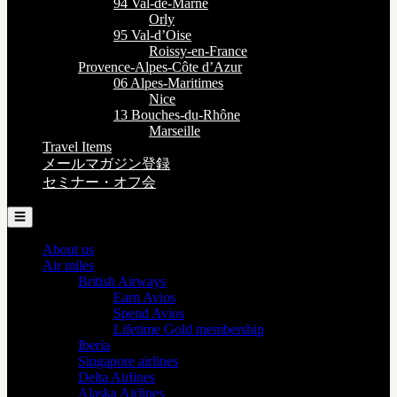
94 Val-de-Marne
Orly
95 Val-d’Oise
Roissy-en-France
Provence-Alpes-Côte d’Azur
06 Alpes-Maritimes
Nice
13 Bouches-du-Rhône
Marseille
Travel Items
メールマガジン登録
セミナー・オフ会
☰
About us
Air miles
British Airways
Earn Avios
Spend Avios
Lifetime Gold membership
Iberia
Singapore airlines
Delta Airlines
Alaska Airlines