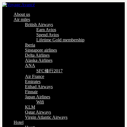
About us
Air miles
British Airways
Earn Avios
Spend Avios
Lifetime Gold membership
Iberia
Singapore airlines
Delta Airlines
Alaska Airlines
ANA
SFC修行2017
Air France
Emirates
Etihad Airways
Finnair
Japan Airlines
Wifi
KLM
Qatar Airways
Virgin Atlantic Airways
Hotel