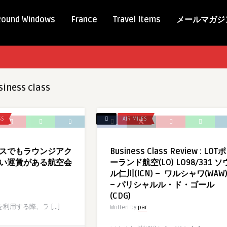
Round Windows
France
Travel Items
メールマガジ
siness class
SS
AIR MILES
スでもラウンジアク
Business Class Review : LOTポ
い運賃がある航空会
ーランド航空(LO) LO98/331 ソ
ル仁川(ICN) – ワルシャワ(WAW
– パリシャルル・ド・ゴール
(CDG)
利用する際、ラ […]
Written by
par