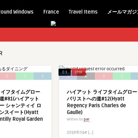
Round Windows
France
Travel Items
メールマガジ
R
1
2018
ライフタイムグロー
ハイアット ライフタイムグロー
道#81(ハイアット
バリストへの道#12(Hyatt
ー シャンティイ ロ
Regency Paris Charles de
スイート(Hyatt
Gaulle)
tilly Royal Garden
Written by
par
2018年5&# […]