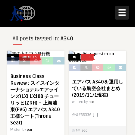
☰
All posts tagged in:
A340
AIR MILES
TIPS
Business Class
エアバス A340を運用し
Review : スイスインタ
ている航空会社まとめ
ーナショナルエアライ
(2019/11/1現在)
ンズ(LX) LX188 チュー
リッヒ(ZRH) – 上海浦
Written by
par
東(PVG) エアバス A340
合&#35336 […]
王様シート(Throne
Seat)
Written by
par
7年 ago