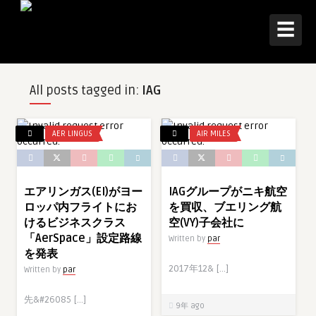
☰
All posts tagged in:
IAG
AER LINGUS
AIR MILES
エアリンガス(EI)がヨー
IAGグループがニキ航空
ロッパ内フライトにお
を買収、ブエリング航
けるビジネスクラス
空(VY)子会社に
「AerSpace」設定路線
Written by
par
を発表
2017年12& […]
Written by
par
先&#26085 […]
9年 ago