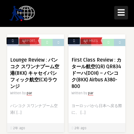
☰
AIRPORT
AIR MILES
Lounge Review : バン
First Class Review : カ
コク スワンナプーム空
タール航空(QR) QR834
港(BKK) キャセイパシ
ドーハ(DOH) – バンコ
フィック航空(CX)ラウ
ク(BKK) Airbus A380-
ンジ
800
Written by
par
Written by
par
バンコク スワンナプーム空
ヨーロッパから日本へ戻る際
港( […]
に、 […]
2年 ago
2年 ago