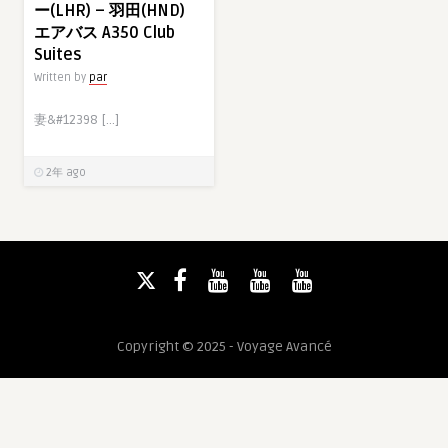
ー(LHR) – 羽田(HND)
エアバス A350 Club
Suites
Written by
par
妻&#12398 […]
2年 ago
Copyright © 2025 - Voyage Avancé