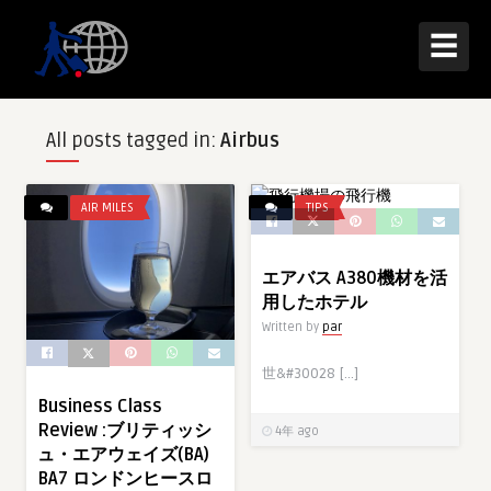
☰
All posts tagged in:
Airbus
AIR MILES
TIPS
エアバス A380機材を活
用したホテル
Written by
par
世&#30028 […]
Business Class
Review :ブリティッシ
4年 ago
ュ・エアウェイズ(BA)
BA7 ロンドンヒースロ