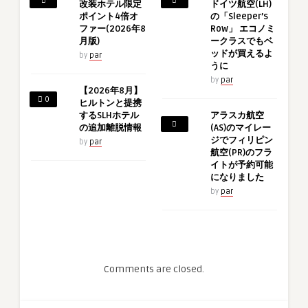
改装ホテル限定
ドイツ航空(LH)
ポイント4倍オ
の「Sleeper’s
ファー(2026年8
Row」 エコノミ
月版)
ークラスでもベ
ッドが買えるよ
by
par
うに
by
par
【2026年8月】
0
ヒルトンと提携
するSLHホテル
アラスカ航空
の追加離脱情報
(AS)のマイレー
ジでフィリピン
by
par
航空(PR)のフラ
イトが予約可能
になりました
by
par
Comments are closed.