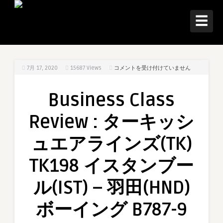
☰
Business
7月 17, 2020
15687
Views
コメントを受け付けていません
Class
Review
Business Class
:
タ
Review : ターキッシ
ー
キ
ュエアラインズ(TK)
ッ
シ
TK198 イスタンブー
ュ
エ
ル(IST) – 羽田(HND)
ア
ラ
ボーイング B787-9
イ
ン