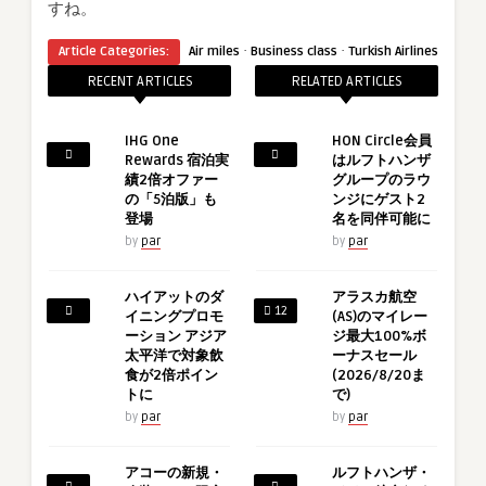
すね。
·
·
Article Categories:
Air miles
Business class
Turkish Airlines
RECENT ARTICLES
RELATED ARTICLES
IHG One
HON Circle会員
Rewards 宿泊実
はルフトハンザ
績2倍オファー
グループのラウ
の「5泊版」も
ンジにゲスト2
登場
名を同伴可能に
by
par
by
par
ハイアットのダ
アラスカ航空
12
イニングプロモ
(AS)のマイレー
ーション アジア
ジ最大100%ボ
太平洋で対象飲
ーナスセール
食が2倍ポイン
(2026/8/20ま
トに
で)
by
par
by
par
アコーの新規・
ルフトハンザ・