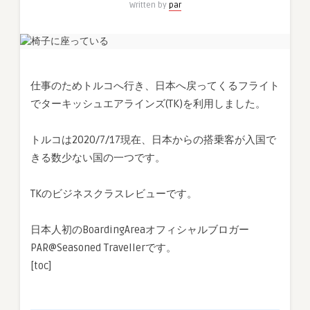
Written by
par
ズ
(TK)
TK198
イ
ス
仕事のためトルコへ行き、日本へ戻ってくるフライト
タ
でターキッシュエアラインズ(TK)を利用しました。
ン
ブ
ー
トルコは2020/7/17現在、日本からの搭乗客が入国で
ル
きる数少ない国の一つです。
(IST)
–
TKのビジネスクラスレビューです。
羽
田
(HND)
日本人初のBoardingAreaオフィシャルブロガー
ボ
PAR@Seasoned Travellerです。
ー
[toc]
イ
ン
グ