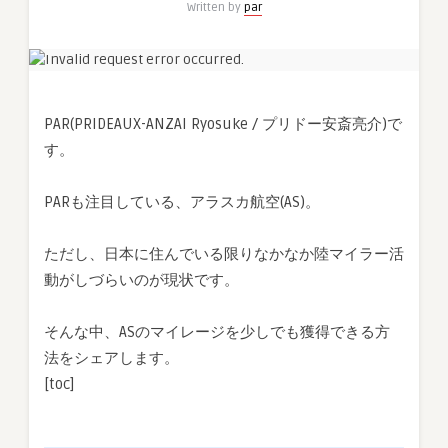
Written by
par
で
ア
ラ
ス
カ
PAR(PRIDEAUX-ANZAI Ryosuke / プリドー安斎亮介)で
航
す。
空
(AS)
の
PARも注目している、アラスカ航空(AS)。
マ
イ
ただし、日本に住んでいる限りなかなか陸マイラー活
レ
動がしづらいのが現状です。
ー
ジ
を
そんな中、ASのマイレージを少しでも獲得できる方
よ
法をシェアします。
り
[toc]
効
率
的