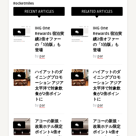
Rocketmiles
RECENT ARTICLES
RELATED ARTICLES
IHG One
IHG One
Rewards 宿泊実
Rewards 宿泊実
績2倍オファー
績2倍オファー
の「5泊版」も
の「5泊版」も
登場
登場
by
par
by
par
ハイアットのダ
ハイアットのダ
イニングプロモ
イニングプロモ
ーション アジア
ーション アジア
太平洋で対象飲
太平洋で対象飲
食が2倍ポイン
食が2倍ポイン
トに
トに
by
par
by
par
アコーの新規・
アコーの新規・
改装ホテル限定
改装ホテル限定
ポイント4倍オ
ポイント4倍オ