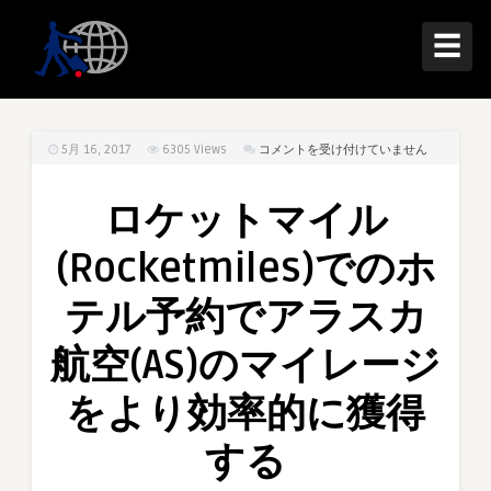
☰
ロ
5月 16, 2017
6305
Views
コメントを受け付けていません
ケ
ッ
ロケットマイル
ト
マ
(Rocketmiles)でのホ
イ
ル
テル予約でアラスカ
(Rocketmiles)
で
航空(AS)のマイレージ
の
ホ
をより効率的に獲得
テ
ル
する
予
約