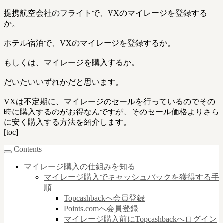
安
提携航空会社のフライトで、VXのマイレージを登録する
く
か。
購
入
ホテル宿泊で、VXのマイレージを登録するか。
す
る
もしくは、マイレージを購入するか。
方
法
だいたいいずれかだと思います。
は
VXは不定期に、マイレージのセールを行っているのでその
時に購入するのがお得なんですが、そのセール価格よりさら
に安く購入する方法を紹介します。
[toc]
Contents
マイレージ購入の仕組みを知る
マイレージ購入でキャッシュバックを獲得する手
順
Topcashbackへ会員登録
Points.comへ会員登録
マイレージ購入前にTopcashbackへログイン