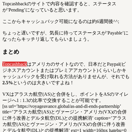
Topcashbackのサイトで内容を確認すると、ステータス
が’Pending’になっていると思います。
ここからキャッシュバック可能になるのは約6週間後^^;
ちょっと遅いですが、気長に待ってステータスが’Payable’に
なったらキッチリ返してもらいましょう。
まとめ
Topcashback
はアメリカのサイトなので、日本だとPaypal(ビ
ジネスアカウントまたはプレミアアカウント)くらいしかキ
ャッシュバックを受け取れる方法がありませんが、それでも
2.5%
というのは大きいですよね！
VXはアラスカ航空(AS)と合併をし、ポイントをASのマイレ
ージへ1 : 1.3の比率で交換することが可能です。
[ss url=’https://voyageavance.global/as-and-dl-ends-partnership’
title=’アラスカ航空(AS)とヴァージン・アメリカ(VX)の合併
に伴う改善とデルタ航空(DL)との提携解消’ caption=’アラス
カ航空(AS)とヴァージン・アメリカ(VX)の合併に伴う改善
とデルタ航空(DL)との提携解消’ ext=1 width=160px hatebu=0