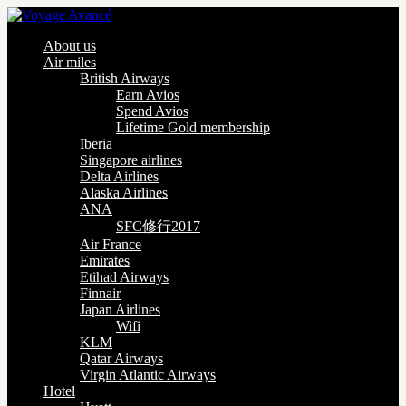
About us
Air miles
British Airways
Earn Avios
Spend Avios
Lifetime Gold membership
Iberia
Singapore airlines
Delta Airlines
Alaska Airlines
ANA
SFC修行2017
Air France
Emirates
Etihad Airways
Finnair
Japan Airlines
Wifi
KLM
Qatar Airways
Virgin Atlantic Airways
Hotel