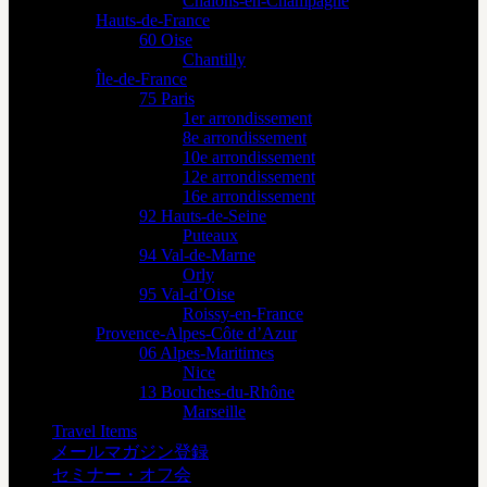
Châlons-en-Champagne
Hauts-de-France
60 Oise
Chantilly
Île-de-France
75 Paris
1er arrondissement
8e arrondissement
10e arrondissement
12e arrondissement
16e arrondissement
92 Hauts-de-Seine
Puteaux
94 Val-de-Marne
Orly
95 Val-d’Oise
Roissy-en-France
Provence-Alpes-Côte d’Azur
06 Alpes-Maritimes
Nice
13 Bouches-du-Rhône
Marseille
Travel Items
メールマガジン登録
セミナー・オフ会