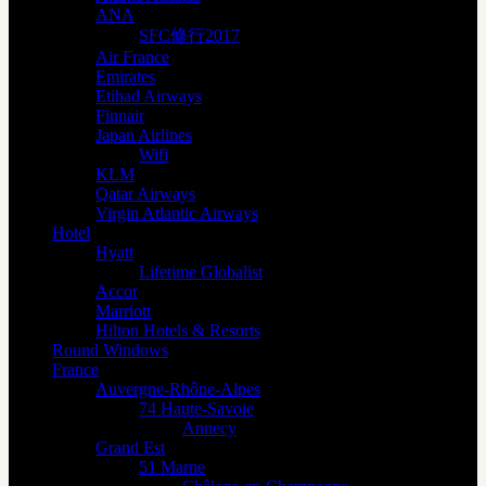
ANA
SFC修行2017
Air France
Emirates
Etihad Airways
Finnair
Japan Airlines
Wifi
KLM
Qatar Airways
Virgin Atlantic Airways
Hotel
Hyatt
Lifetime Globalist
Accor
Marriott
Hilton Hotels & Resorts
Round Windows
France
Auvergne-Rhône-Alpes
74 Haute-Savoie
Annecy
Grand Est
51 Marne