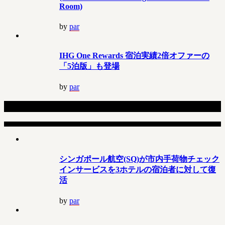
Room)
by
par
IHG One Rewards 宿泊実績2倍オファーの
「5泊版」も登場
by
par
Related Articles
シンガポール航空(SQ)が市内手荷物チェック
インサービスを3ホテルの宿泊者に対して復
活
by
par