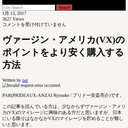
1月 13, 2017
3627
Views
ヴ
コメントを受け付けていません
ァ
ー
ヴァージン・アメリカ(VX)の
ジ
ン・
ポイントをより安く購入する
ア
メ
方法
リ
カ
(VX)
Written by
par
の
ポ
PAR(PRIDEAUX-ANZAI Ryosuke / プリドー安斎亮介)です。
イ
ン
この記事を読んでいる方は、少なからずヴァージン・アメリ
ト
カ(VX)のマイレージに興味のある方だと思いますが、日本
を
にいる限りはなかなかVXのマイレージを貯めることが難し
よ
いと思います。
り