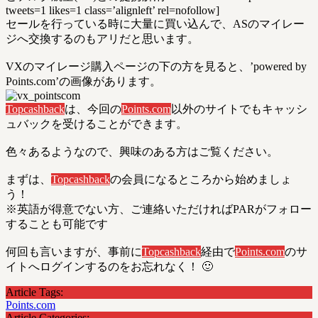
tweets=1 likes=1 class=’alignleft’ rel=nofollow]
セールを行っている時に大量に買い込んで、ASのマイレー
ジへ交換するのもアリだと思います。
VXのマイレージ購入ページの下の方を見ると、’powered by
Points.com’の画像があります。
Topcashback
は、今回の
Points.com
以外のサイトでもキャッシ
ュバックを受けることができます。
色々あるようなので、興味のある方はご覧ください。
まずは、
Topcashback
の会員になるところから始めましょ
う！
※英語が得意でない方、ご連絡いただければPARがフォロー
することも可能です
何回も言いますが、事前に
Topcashback
経由で
Points.com
のサ
イトへログインするのをお忘れなく！ 🙂
Article Tags:
Points.com
Article Categories: