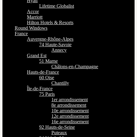
Hyatt
Lifetime Globalist
Accor
Marriott
Hilton Hotels & Resorts
Round Windows
France
Auvergne-Rhône-Alpes
74 Haute-Savoie
Annecy
Grand Est
51 Marne
Châlons-en-Champagne
Hauts-de-France
60 Oise
Chantilly
Île-de-France
75 Paris
1er arrondissement
8e arrondissement
10e arrondissement
12e arrondissement
16e arrondissement
92 Hauts-de-Seine
Puteaux