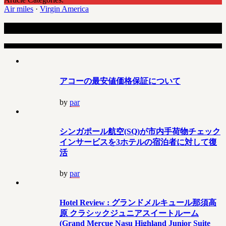
Air miles
·
Virgin America
Recent Articles
アコーの最安値価格保証について
by
par
シンガポール航空(SQ)が市内手荷物チェック
インサービスを3ホテルの宿泊者に対して復
活
by
par
Hotel Review : グランドメルキュール那須高
原 クラシックジュニアスイートルーム
(Grand Mercue Nasu Highland Junior Suite