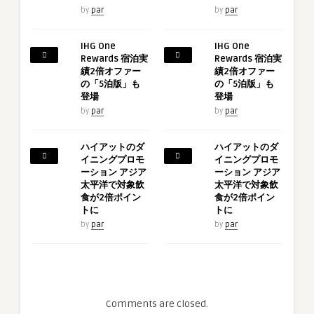
by
par
by
par
IHG One
IHG One
Rewards 宿泊実
Rewards 宿泊実
績2倍オファー
績2倍オファー
の「5泊版」も
の「5泊版」も
登場
登場
by
par
by
par
ハイアットのダ
ハイアットのダ
イニングプロモ
イニングプロモ
ーション アジア
ーション アジア
太平洋で対象飲
太平洋で対象飲
食が2倍ポイン
食が2倍ポイン
トに
トに
by
par
by
par
Comments are closed.