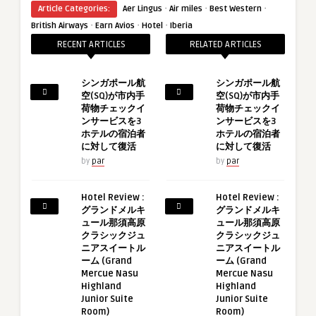
·
·
·
Article Categories:
Aer Lingus
Air miles
Best Western
·
·
·
British Airways
Earn Avios
Hotel
Iberia
RECENT ARTICLES
RELATED ARTICLES
シンガポール航
シンガポール航
空(SQ)が市内手
空(SQ)が市内手
荷物チェックイ
荷物チェックイ
ンサービスを3
ンサービスを3
ホテルの宿泊者
ホテルの宿泊者
に対して復活
に対して復活
by
par
by
par
Hotel Review :
Hotel Review :
グランドメルキ
グランドメルキ
ュール那須高原
ュール那須高原
クラシックジュ
クラシックジュ
ニアスイートル
ニアスイートル
ーム (Grand
ーム (Grand
Mercue Nasu
Mercue Nasu
Highland
Highland
Junior Suite
Junior Suite
Room)
Room)