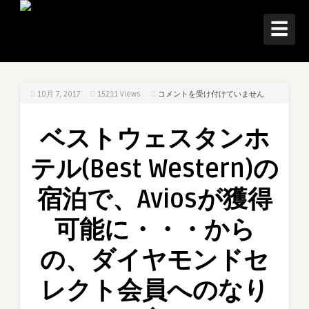
☰
ベ
10月 7, 2017
15211
Views
コメントを受け付けていません
ス
ト
ベストウェスタンホ
ウ
ェ
テル(Best Western)の
ス
タ
宿泊で、Aviosが獲得
ン
ホ
可能に・・・から
テ
ル
の、ダイヤモンドセ
(Best
Western)
レクト会員へのなり
の
宿