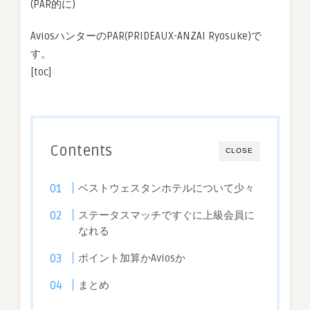
(PAR的に)
ク
ト
AviosハンターのPAR(PRIDEAUX-ANZAI Ryosuke)で
会
す。
員
へ
[toc]
の
な
り
方
は
Contents
CLOSE
ベストウェスタンホテルについて少々
ステータスマッチですぐに上級会員に
なれる
ポイント加算かAviosか
まとめ