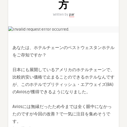
方
泊
で、
Written by
par
Avios
が
獲
得
可
あなたは、ホテルチェーンのベストウェスタンホテル
能
をご存知ですか？
に・・・
か
ら
日本にも展開しているアメリカのホテルチェーンで、
の、
比較的安い価格で止まることのできるホテルなんです
ダ
が、このホテルでブリティッシュ・エアウェイズ(BA)
イ
のAviosが獲得できるようになりました。
ヤ
モ
ン
Aviosには無縁だったため今までは全く眼中になかっ
ド
たのですが今回の改善？で一気に注目を集めそうで
セ
す。
レ