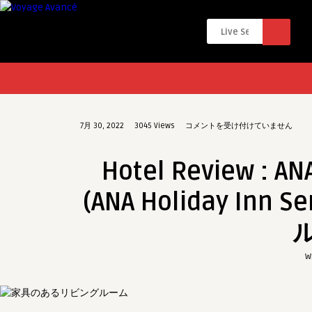
Hotel
7月 30, 2022
3045
Views
コメントを受け付けていません
Review
:
Hotel Review 
ANA
ホ
(ANA Holiday In
リ
デ
イ・
イ
W
ン
仙
台
(ANA