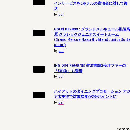
インサービスを3ホテルの宿泊者に対して復
活
by
par
Hotel Review : グランドメルキュール那須高
原 クラシックジュニアスイートルーム
(Grand Mercue Nasu Highland Junior Suit
Room)
by
par
IHG One Rewards 宿泊実績2倍オファーの
「5泊版」も登場
by
par
ハイアットのダイニングプロモーション ア
ア太平洋で対象飲食が2倍ポイントに
by
par
Commen