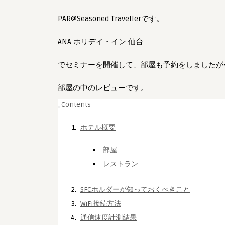
Holiday
PAR@Seasoned Travellerです。
Inn
Sendai)
ANA ホリデイ・イン 仙台
ジ
ュ
でセミナーを開催して、部屋も予約をしましたが
ニ
ア
ス
部屋の中のレビューです。
イ
Contents
ー
ト
ホテル概要
ル
ー
部屋
ム
レストラン
は
SFCホルダーが知っておくべきこと
WiFi接続方法
通信速度計測結果