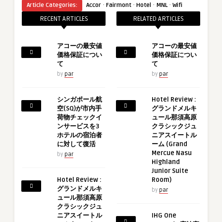
·
·
·
·
Article Categories:
Accor
Fairmont
Hotel
MNL
Wifi
RECENT ARTICLES
RELATED ARTICLES
アコーの最安値
アコーの最安値
価格保証につい
価格保証につい
て
て
by
par
by
par
シンガポール航
Hotel Review :
空(SQ)が市内手
グランドメルキ
荷物チェックイ
ュール那須高原
ンサービスを3
クラシックジュ
ホテルの宿泊者
ニアスイートル
に対して復活
ーム (Grand
Mercue Nasu
by
par
Highland
Junior Suite
Hotel Review :
Room)
グランドメルキ
by
par
ュール那須高原
クラシックジュ
ニアスイートル
IHG One