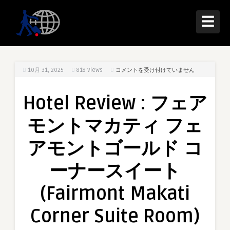
☰
Hotel
10月 31, 2025
818
Views
コメントを受け付けていません
Review
:
Hotel Review : フェア
フ
ェ
モントマカティ フェ
ア
モ
アモントゴールド コ
ン
ト
ーナースイート
マ
カ
(Fairmont Makati
テ
ィ
Corner Suite Room)
フ
ェ