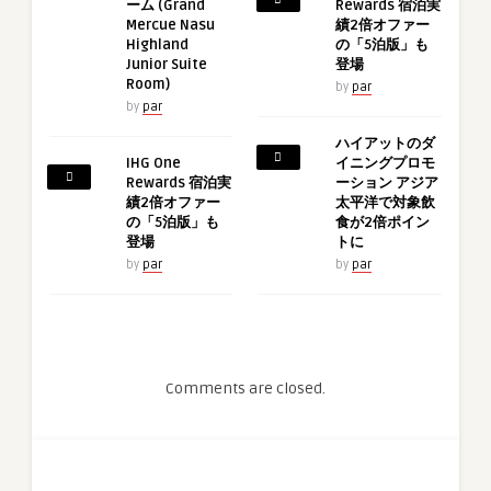
ーム (Grand
Rewards 宿泊実
Mercue Nasu
績2倍オファー
Highland
の「5泊版」も
Junior Suite
登場
Room)
by
par
by
par
ハイアットのダ
IHG One
イニングプロモ
Rewards 宿泊実
ーション アジア
績2倍オファー
太平洋で対象飲
の「5泊版」も
食が2倍ポイン
登場
トに
by
par
by
par
Comments are closed.