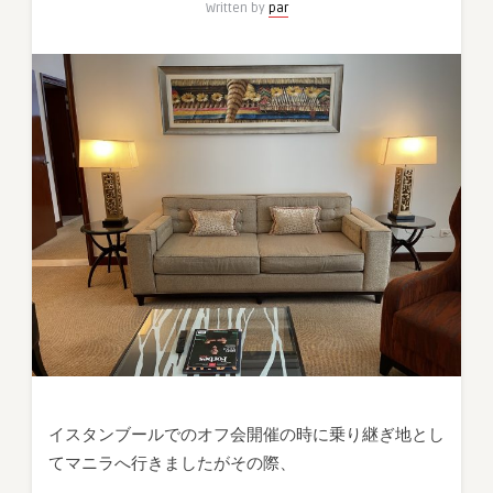
Written by
par
ア
モ
ン
ト
ゴ
ー
ル
ド
コ
ー
ナ
ー
ス
イ
ー
ト
(Fairmont
Makati
イスタンブールでのオフ会開催の時に乗り継ぎ地とし
Corner
てマニラへ行きましたがその際、
Suite