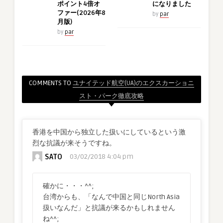
ポイント4倍オ
になりました
ファー(2026年8
by
par
月版)
by
par
COMMENTS TO
ユナイテッド航空(UA)のエクスカーショニ
スト・パーク徹底攻略
香港を中国から独立した扱いにしているという激
烈な抗議が来そうですね。
SATO
03/02/2018 4:04 pm
確かに・・・^^;
台湾からも、「なんで中国と同じNorth Asia
扱いなんだ」と抗議が来るかもしれません
ね^^;