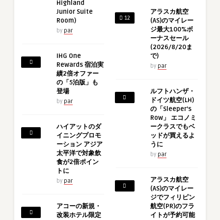
Highland
Junior Suite
アラスカ航空
12
Room)
(AS)のマイレー
ジ最大100%ボ
by
par
ーナスセール
(2026/8/20ま
IHG One
で)
Rewards 宿泊実
by
par
績2倍オファー
の「5泊版」も
登場
ルフトハンザ・
ドイツ航空(LH)
by
par
の「Sleeper’s
Row」 エコノミ
ハイアットのダ
ークラスでもベ
イニングプロモ
ッドが買えるよ
ーション アジア
うに
太平洋で対象飲
by
par
食が2倍ポイン
トに
アラスカ航空
by
par
(AS)のマイレー
ジでフィリピン
アコーの新規・
航空(PR)のフラ
改装ホテル限定
イトが予約可能