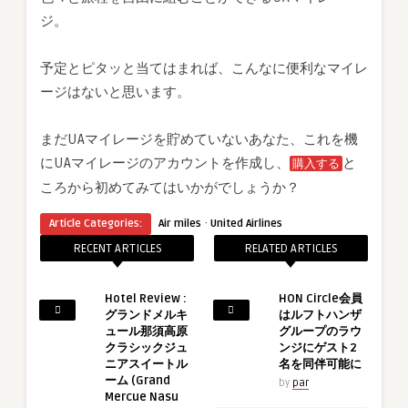
ジ。
予定とピタッと当てはまれば、こんなに便利なマイレ
ージはないと思います。
まだUAマイレージを貯めていないあなた、これを機
にUAマイレージのアカウントを作成し、
と
購入する
ころから初めてみてはいかがでしょうか？
·
Article Categories:
Air miles
United Airlines
RECENT ARTICLES
RELATED ARTICLES
Hotel Review :
HON Circle会員
グランドメルキ
はルフトハンザ
ュール那須高原
グループのラウ
クラシックジュ
ンジにゲスト2
ニアスイートル
名を同伴可能に
ーム (Grand
by
par
Mercue Nasu