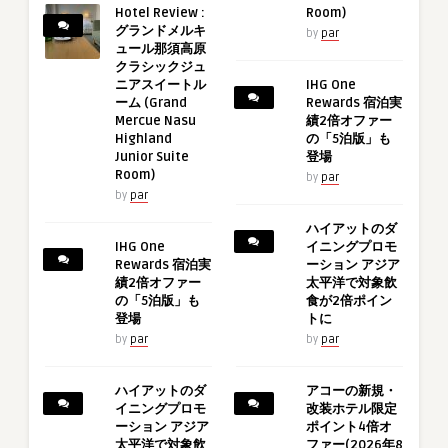
Hotel Review :
Room)
グランドメルキ
by
par
ュール那須高原
クラシックジュ
ニアスイートル
IHG One
ーム (Grand
Rewards 宿泊実
Mercue Nasu
績2倍オファー
Highland
の「5泊版」も
Junior Suite
登場
Room)
by
par
by
par
ハイアットのダ
IHG One
イニングプロモ
Rewards 宿泊実
ーション アジア
績2倍オファー
太平洋で対象飲
の「5泊版」も
食が2倍ポイン
登場
トに
by
par
by
par
ハイアットのダ
アコーの新規・
イニングプロモ
改装ホテル限定
ーション アジア
ポイント4倍オ
太平洋で対象飲
ファー(2026年8