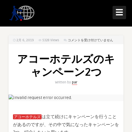
☰
ア
2月 6, 2019
5328
Views
コメントを受け付けていません
コ
ー
アコーホテルズのキ
ホ
テ
ャンペーン2つ
ル
ズ
Written by
par
の
キ
ャ
ン
ペ
は立て続けにキャンペーンを行うこと
アコーホテルズ
ー
があるのですが、その中で気になったキャンペーンを
ン
2