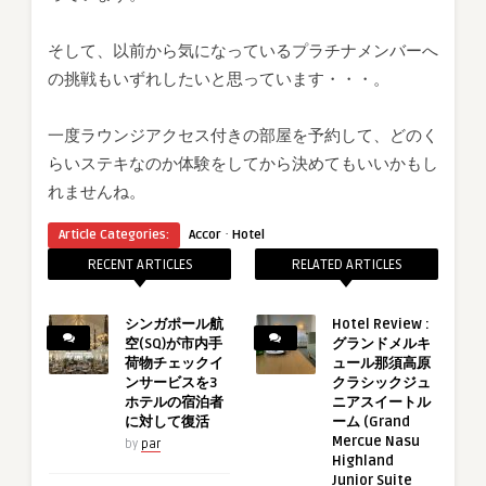
そして、以前から気になっているプラチナメンバーへ
の挑戦もいずれしたいと思っています・・・。
一度ラウンジアクセス付きの部屋を予約して、どのく
らいステキなのか体験をしてから決めてもいいかもし
れませんね。
·
Article Categories:
Accor
Hotel
RECENT ARTICLES
RELATED ARTICLES
シンガポール航
Hotel Review :
空(SQ)が市内手
グランドメルキ
荷物チェックイ
ュール那須高原
ンサービスを3
クラシックジュ
ホテルの宿泊者
ニアスイートル
に対して復活
ーム (Grand
Mercue Nasu
by
par
Highland
Junior Suite