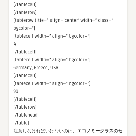
[/tablecell]
[/tablerow]
[tablerow title=” align=’center’ width=” class=”
bgcolor=”]
[tablecell width=” align=” bgcolor=”]
4
[/tablecell]
[tablecell width=” align=” bgcolor=”]
Germany, Greece, USA
[/tablecell]
[tablecell width=” align=” bgcolor=”]
99
[/tablecell]
[/tablerow]
[/tablehead]
[/table]
注意しなければいけないのは、
エコノミークラスのセ