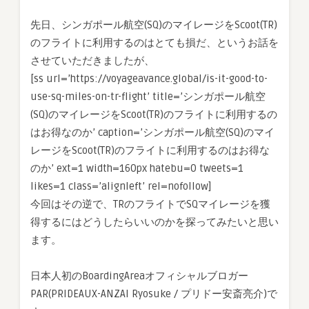
を
先日、シンガポール航空(SQ)のマイレージをScoot(TR)
Scoot(TR)
のフライトに利用するのはとても損だ、というお話を
の
フ
させていただきましたが、
ラ
[ss url=’https://voyageavance.global/is-it-good-to-
イ
use-sq-miles-on-tr-flight’ title=’シンガポール航空
ト
(SQ)のマイレージをScoot(TR)のフライトに利用するの
で
はお得なのか’ caption=’シンガポール航空(SQ)のマイ
獲
レージをScoot(TR)のフライトに利用するのはお得な
得
す
のか’ ext=1 width=160px hatebu=0 tweets=1
る
likes=1 class=’alignleft’ rel=nofollow]
に
今回はその逆で、TRのフライトでSQマイレージを獲
は
得するにはどうしたらいいのかを探ってみたいと思い
は
ます。
日本人初のBoardingAreaオフィシャルブロガー
PAR(PRIDEAUX-ANZAI Ryosuke / プリドー安斎亮介)で