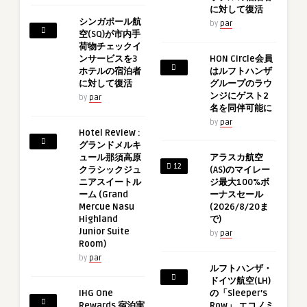
に対して復活
シンガポール航
by
par
空(SQ)が市内手
荷物チェックイ
ンサービスを3
HON Circle会員
ホテルの宿泊者
はルフトハンザ
に対して復活
グループのラウ
ンジにゲスト2
by
par
名を同伴可能に
by
par
Hotel Review :
グランドメルキ
ュール那須高原
アラスカ航空
12
クラシックジュ
(AS)のマイレー
ニアスイートル
ジ最大100%ボ
ーム (Grand
ーナスセール
Mercue Nasu
(2026/8/20ま
Highland
で)
Junior Suite
by
par
Room)
by
par
ルフトハンザ・
ドイツ航空(LH)
IHG One
の「Sleeper’s
Rewards 宿泊実
Row」 エコノミ