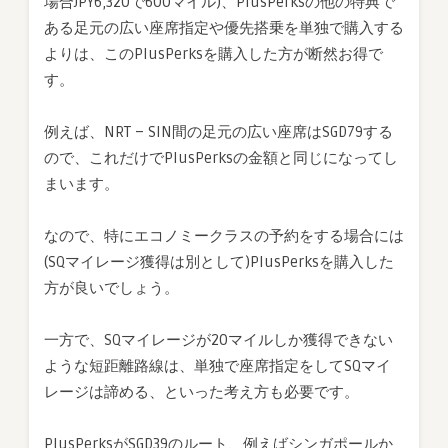
場合JPY6,320で600マイル)、PlusPerksの他の特典で
ある足元の広い座席指定や優先搭乗を単独で購入する
よりは、このPlusPerksを購入した方が断然お得で
す。
例えば、NRT – SIN間の足元の広い座席はSGD79する
ので、これだけでPlusPerksの金額と同じになってし
まいます。
なので、特にエコノミークラスの予約をする場合には
(SQマイレージ獲得は別として)PlusPerksを購入した
方が良いでしょう。
一方で、SQマイレージが20マイルしか獲得できない
ような短距離路線は、単独で座席指定をしてSQマイ
レージは諦める、といった考え方も必要です。
PlusPerksがSGD39のルート、例えばシンガポールか