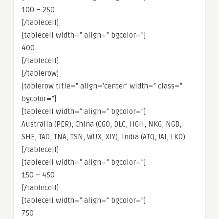
100 – 250
[/tablecell]
[tablecell width=” align=” bgcolor=”]
400
[/tablecell]
[/tablerow]
[tablerow title=” align=’center’ width=” class=”
bgcolor=”]
[tablecell width=” align=” bgcolor=”]
Australia (PER), China (CGO, DLC, HGH, NKG, NGB,
SHE, TAO, TNA, TSN, WUX, XIY), India (ATQ, JAI, LKO)
[/tablecell]
[tablecell width=” align=” bgcolor=”]
150 – 450
[/tablecell]
[tablecell width=” align=” bgcolor=”]
750