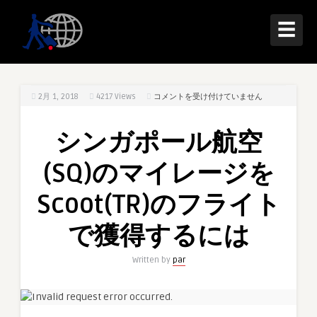
☰
シ
2月 1, 2018
4217
Views
コメントを受け付けていません
ン
ガ
シンガポール航空
ポ
ー
(SQ)のマイレージを
ル
航
Scoot(TR)のフライト
空
(SQ)
で獲得するには
の
マ
Written by
par
イ
レ
ー
ジ