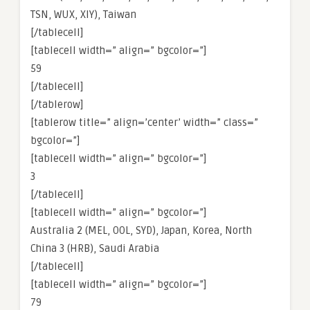
TSN, WUX, XIY), Taiwan
[/tablecell]
[tablecell width=” align=” bgcolor=”]
59
[/tablecell]
[/tablerow]
[tablerow title=” align=’center’ width=” class=”
bgcolor=”]
[tablecell width=” align=” bgcolor=”]
3
[/tablecell]
[tablecell width=” align=” bgcolor=”]
Australia 2 (MEL, OOL, SYD), Japan, Korea, North
China 3 (HRB), Saudi Arabia
[/tablecell]
[tablecell width=” align=” bgcolor=”]
79