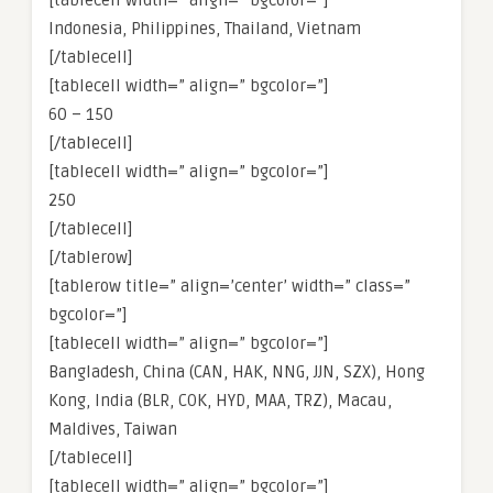
[tablecell width=” align=” bgcolor=”]
Indonesia, Philippines, Thailand, Vietnam
[/tablecell]
[tablecell width=” align=” bgcolor=”]
60 – 150
[/tablecell]
[tablecell width=” align=” bgcolor=”]
250
[/tablecell]
[/tablerow]
[tablerow title=” align=’center’ width=” class=”
bgcolor=”]
[tablecell width=” align=” bgcolor=”]
Bangladesh, China (CAN, HAK, NNG, JJN, SZX), Hong
Kong, India (BLR, COK, HYD, MAA, TRZ), Macau,
Maldives, Taiwan
[/tablecell]
[tablecell width=” align=” bgcolor=”]