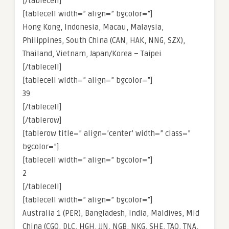
[/tablecell]
[tablecell width=” align=” bgcolor=”]
Hong Kong, Indonesia, Macau, Malaysia,
Philippines, South China (CAN, HAK, NNG, SZX),
Thailand, Vietnam, Japan/Korea – Taipei
[/tablecell]
[tablecell width=” align=” bgcolor=”]
39
[/tablecell]
[/tablerow]
[tablerow title=” align=’center’ width=” class=”
bgcolor=”]
[tablecell width=” align=” bgcolor=”]
2
[/tablecell]
[tablecell width=” align=” bgcolor=”]
Australia 1 (PER), Bangladesh, India, Maldives, Mid
China (CGO, DLC, HGH, JJN, NGB, NKG, SHE, TAO, TNA,