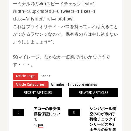
ーミナル2)のWifiスピードチェック’ ext=1
width=160px hatebu=0 tweets=1 likes=1
class=’alignleft’ rel=nofollow]
これはプライオリティ・パスを持っていれば入ること
ができるラウンジなので、保有者の方は申し込まない
ようにしましょう^^;
SQマイレージ、なかなか一筋縄ではいかなそうで
す・・・。
Article Tags:
Scoot
·
Article Categories:
Air miles
Singapore airlines
RECENT ARTICLES
RELATED ARTICLES
アコーの最安値
シンガポール航
価格保証につい
空(SQ)が市内手
て
荷物チェックイ
ンサービスを3
by
par
ホテルの宿泊者