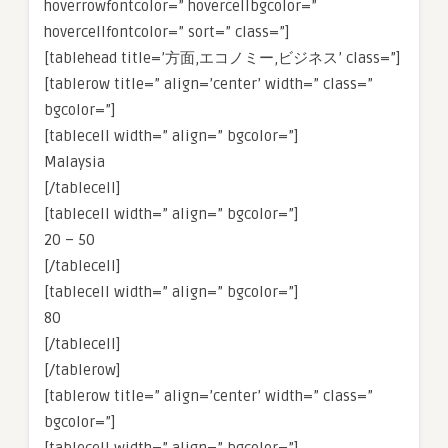
hoverrowfontcolor=” hovercellbgcolor=”
hovercellfontcolor=” sort=” class=”]
[tablehead title=’方面,エコノミー,ビジネス’ class=”]
[tablerow title=” align=’center’ width=” class=”
bgcolor=”]
[tablecell width=” align=” bgcolor=”]
Malaysia
[/tablecell]
[tablecell width=” align=” bgcolor=”]
20 – 50
[/tablecell]
[tablecell width=” align=” bgcolor=”]
80
[/tablecell]
[/tablerow]
[tablerow title=” align=’center’ width=” class=”
bgcolor=”]