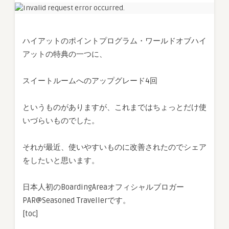
ー
ト
ア
ハイアットのポイントプログラム・ワールドオブハイ
ッ
アットの特典の一つに、
プ
グ
レ
スイートルームへのアップグレード4回
ー
ド
というものがありますが、これまではちょっとだけ使
に
いづらいものでした。
関
す
る
それが最近、使いやすいものに改善されたのでシェア
ル
をしたいと思います。
ー
ル
日本人初のBoardingAreaオフィシャルブロガー
の
PAR@Seasoned Travellerです。
変
更
[toc]
(改