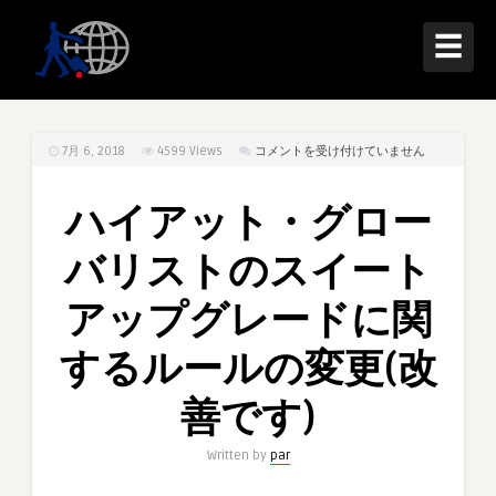
☰
ハ
7月 6, 2018
4599
Views
コメントを受け付けていません
イ
ア
ハイアット・グロー
ッ
ト・
バリストのスイート
グ
ロ
アップグレードに関
ー
バ
するルールの変更(改
リ
ス
善です)
ト
の
Written by
par
ス
イ