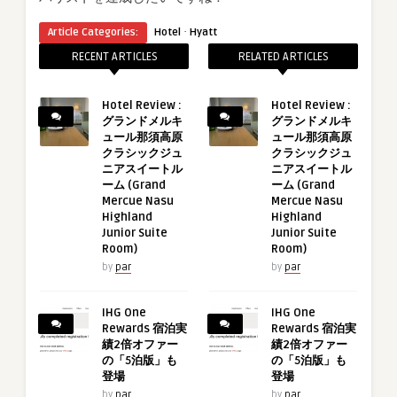
·
Article Categories:
Hotel
Hyatt
RECENT ARTICLES
RELATED ARTICLES
Hotel Review :
Hotel Review :
グランドメルキ
グランドメルキ
ュール那須高原
ュール那須高原
クラシックジュ
クラシックジュ
ニアスイートル
ニアスイートル
ーム (Grand
ーム (Grand
Mercue Nasu
Mercue Nasu
Highland
Highland
Junior Suite
Junior Suite
Room)
Room)
by
par
by
par
IHG One
IHG One
Rewards 宿泊実
Rewards 宿泊実
績2倍オファー
績2倍オファー
の「5泊版」も
の「5泊版」も
登場
登場
by
par
by
par