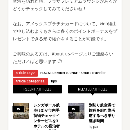
空港を訪れた時、プラザプレミアムラウンジがあるか
どうかチェックしてみてくださいね！
なお、アメックスプラチナカードについて、Web経由
で申し込むよりもさらに多くのポイントボーナスをプ
レゼントできる形で紹介をすることが可能です。
ご興味のある方は、About usページよりご連絡をい
ただければと思います 🙂
·
Article Tags:
PLAZA PREMIUM LOUNGE
Smart Traveller
Article Categories:
Tips
RECENT ARTICLES
RELATED ARTICLES
シンガポール航
別切り航空券で
空(SQ)が市内手
旅程を組む際考
荷物チェックイ
慮するべき乗り
ンサービスを3
継ぎ時間
ホテルの宿泊者
by
par