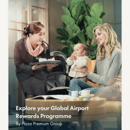
グ
ラ
ム
「Smart
Traveller」
を
ご
存
知
で
す
か？
は