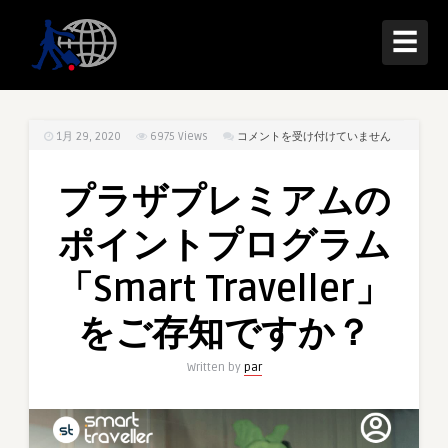
☰
プ
1月 29, 2020
6975
Views
コメントを受け付けていません
ラ
ザ
プラザプレミアムの
プ
レ
ポイントプログラム
ミ
ア
「Smart Traveller」
ム
の
をご存知ですか？
ポ
イ
Written by
par
ン
ト
プ
ロ