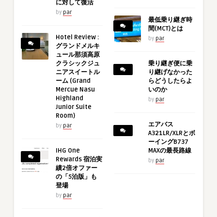
に対して復活
by
par
最低乗り継ぎ時
間(MCT)とは
Hotel Review :
by
par
グランドメルキ
ュール那須高原
クラシックジュ
乗り継ぎ便に乗
ニアスイートル
り継げなかった
ーム (Grand
らどうしたらよ
Mercue Nasu
いのか
Highland
by
par
Junior Suite
Room)
エアバス
by
par
A321LR/XLRとボ
ーイングB737
IHG One
MAXの最長路線
Rewards 宿泊実
by
par
績2倍オファー
の「5泊版」も
登場
by
par