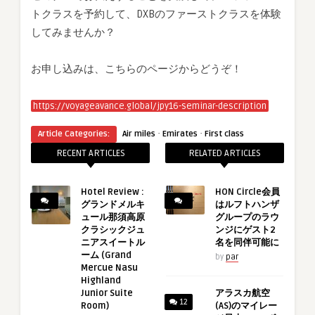
トクラスを予約して、DXBのファーストクラスを体験
してみませんか？
お申し込みは、こちらのページからどうぞ！
https://voyageavance.global/jpy16-seminar-description
·
·
Article Categories:
Air miles
Emirates
First class
RECENT ARTICLES
RELATED ARTICLES
Hotel Review :
HON Circle会員
グランドメルキ
はルフトハンザ
ュール那須高原
グループのラウ
クラシックジュ
ンジにゲスト2
ニアスイートル
名を同伴可能に
ーム (Grand
by
par
Mercue Nasu
Highland
Junior Suite
アラスカ航空
12
Room)
(AS)のマイレー