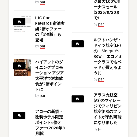
ジ最大100%ボ
by
par
ーナスセール
(2026/8/20ま
IHG One
で)
Rewards 宿泊実
by
par
績2倍オファー
の「5泊版」も
登場
ルフトハンザ・
ドイツ航空(LH)
by
par
の「Sleeper’s
Row」 エコノミ
ハイアットのダ
ークラスでもベ
イニングプロモ
ッドが買えるよ
ーション アジア
うに
太平洋で対象飲
by
par
食が2倍ポイン
トに
アラスカ航空
by
par
(AS)のマイレー
ジでフィリピン
アコーの新規・
航空(PR)のフラ
改装ホテル限定
イトが予約可能
ポイント4倍オ
になりました
ファー(2026年8
by
par
月版)