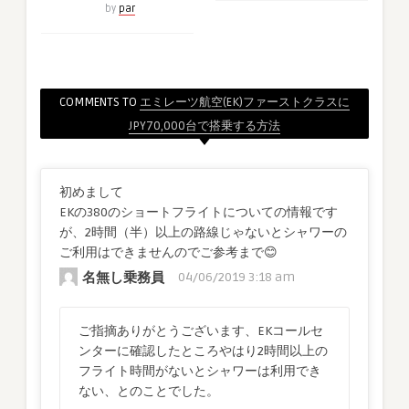
by
par
COMMENTS TO
エミレーツ航空(EK)ファーストクラスに
JPY70,000台で搭乗する方法
初めまして
EKの380のショートフライトについての情報です
が、2時間（半）以上の路線じゃないとシャワーの
ご利用はできませんのでご参考まで😊
名無し乗務員
04/06/2019 3:18 am
ご指摘ありがとうございます、EKコールセ
ンターに確認したところやはり2時間以上の
フライト時間がないとシャワーは利用でき
ない、とのことでした。