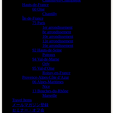
Châlons-en-Champagne
Hauts-de-France
60 Oise
Chantilly
Île-de-France
75 Paris
1er arrondissement
8e arrondissement
10e arrondissement
12e arrondissement
16e arrondissement
92 Hauts-de-Seine
Puteaux
94 Val-de-Marne
Orly
95 Val-d’Oise
Roissy-en-France
Provence-Alpes-Côte d’Azur
06 Alpes-Maritimes
Nice
13 Bouches-du-Rhône
Marseille
Travel Items
メールマガジン登録
セミナー・オフ会