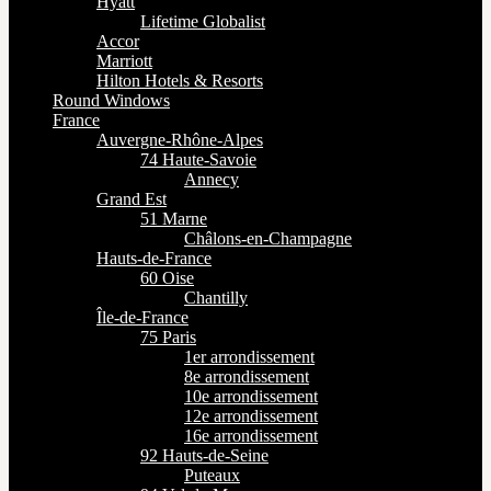
Hyatt
Lifetime Globalist
Accor
Marriott
Hilton Hotels & Resorts
Round Windows
France
Auvergne-Rhône-Alpes
74 Haute-Savoie
Annecy
Grand Est
51 Marne
Châlons-en-Champagne
Hauts-de-France
60 Oise
Chantilly
Île-de-France
75 Paris
1er arrondissement
8e arrondissement
10e arrondissement
12e arrondissement
16e arrondissement
92 Hauts-de-Seine
Puteaux