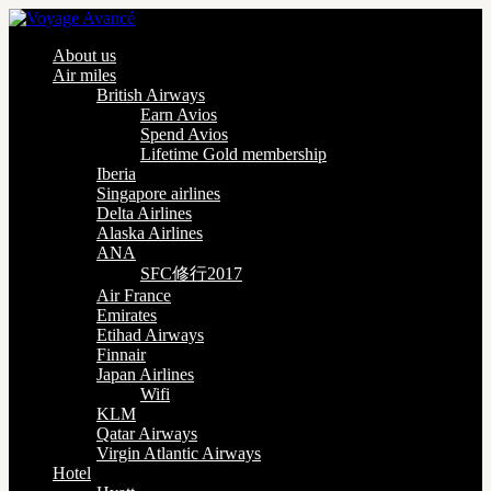
About us
Air miles
British Airways
Earn Avios
Spend Avios
Lifetime Gold membership
Iberia
Singapore airlines
Delta Airlines
Alaska Airlines
ANA
SFC修行2017
Air France
Emirates
Etihad Airways
Finnair
Japan Airlines
Wifi
KLM
Qatar Airways
Virgin Atlantic Airways
Hotel