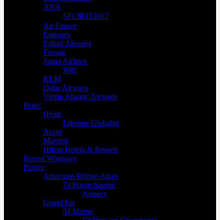
ANA
SFC修行2017
Air France
Emirates
Etihad Airways
Finnair
Japan Airlines
Wifi
KLM
Qatar Airways
Virgin Atlantic Airways
Hotel
Hyatt
Lifetime Globalist
Accor
Marriott
Hilton Hotels & Resorts
Round Windows
France
Auvergne-Rhône-Alpes
74 Haute-Savoie
Annecy
Grand Est
51 Marne