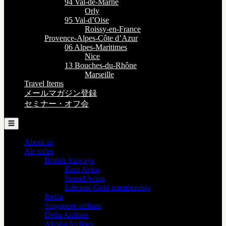
94 Val-de-Marne
Orly
95 Val-d’Oise
Roissy-en-France
Provence-Alpes-Côte d’Azur
06 Alpes-Maritimes
Nice
13 Bouches-du-Rhône
Marseille
Travel Items
メールマガジン登録
セミナー・オフ会
☰
About us
Air miles
British Airways
Earn Avios
Spend Avios
Lifetime Gold membership
Iberia
Singapore airlines
Delta Airlines
Alaska Airlines