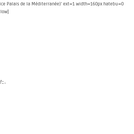
ais de la Méditerranée)’ ext=1 width=160px hatebu=0
llow]
た。