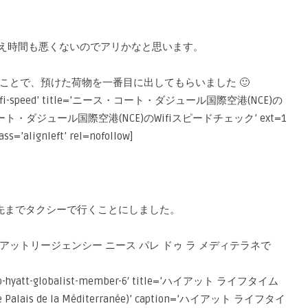
換え時間も悪くないのでアリかなと思います。
ことで、預けた荷物を一番目に出してもらいました 🙂
l/nce-wifi-speed’ title=’ニース・コート・ダジュール国際空港(NCE)の
コート・ダジュール国際空港(NCE)のWifiスピードチェック’ ext=1
ss=’alignleft’ rel=nofollow]
泊先までタクシーで行くことにしました。
ットリージェンシー ニース パレ ドゥ ラ メディテラネで
oad-to-hyatt-globalist-member-6′ title=’ハイアット ライフタイム
alais de la Méditerranée)’ caption=’ハイアット ライフタイ