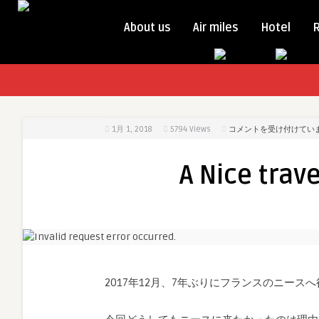
About us
Air miles
Hotel
A
1月 1, 2018
5794
Views
コメントを受け付けてい
Nice
travelogue(2017
A Nice tra
年
12
月)
は
2017年12月、7年ぶりにフランスのニース