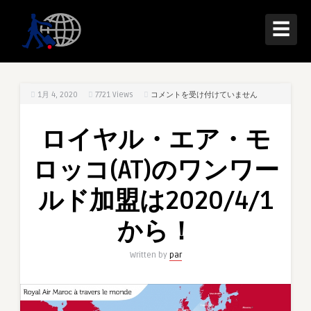
☰
ロ
1月 4, 2020
7721
Views
コメントを受け付けていません
イ
ヤ
ロイヤル・エア・モ
ル・
エ
ロッコ(AT)のワンワー
ア・
モ
ルド加盟は2020/4/1
ロ
ッ
から！
コ
(AT)
Written by
par
の
ワ
ン
ワ