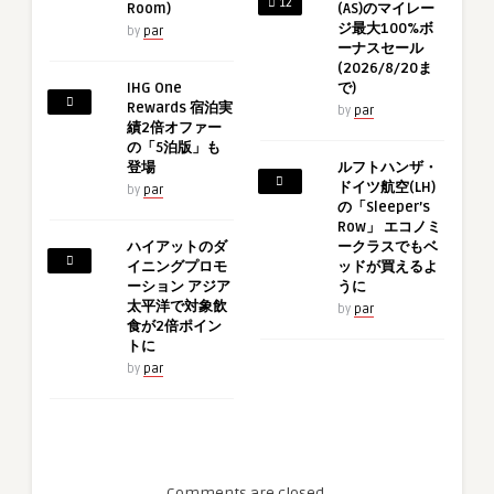
12
Room)
(AS)のマイレー
ジ最大100%ボ
by
par
ーナスセール
(2026/8/20ま
IHG One
で)
Rewards 宿泊実
by
par
績2倍オファー
の「5泊版」も
登場
ルフトハンザ・
ドイツ航空(LH)
by
par
の「Sleeper’s
Row」 エコノミ
ハイアットのダ
ークラスでもベ
イニングプロモ
ッドが買えるよ
ーション アジア
うに
太平洋で対象飲
by
par
食が2倍ポイン
トに
by
par
Comments are closed.