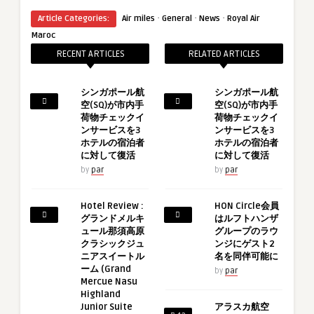
·
·
·
Article Categories:
Air miles
General
News
Royal Air
Maroc
RECENT ARTICLES
RELATED ARTICLES
シンガポール航
シンガポール航
空(SQ)が市内手
空(SQ)が市内手
荷物チェックイ
荷物チェックイ
ンサービスを3
ンサービスを3
ホテルの宿泊者
ホテルの宿泊者
に対して復活
に対して復活
by
par
by
par
Hotel Review :
HON Circle会員
グランドメルキ
はルフトハンザ
ュール那須高原
グループのラウ
クラシックジュ
ンジにゲスト2
ニアスイートル
名を同伴可能に
ーム (Grand
by
par
Mercue Nasu
Highland
Junior Suite
アラスカ航空