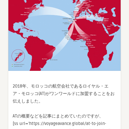
ー
ル
ド
加
盟
は
2020/4/1
か
ら！
は
2018年、モロッコの航空会社であるロイヤル・エ
ア・モロッコ(AT)がワンワールドに加盟することをお
伝えしました。
ATの概要などを記事にまとめていたのですが、
[ss url=’https://voyageavance.global/at-to-join-