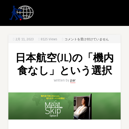
日
2月 11, 2023
8125
Views
コメントを受け付けていません
本
航
日本航空(JL)の「機内
空
(JL)
食なし」という選択
の
「機
Written by
par
内
食
な
し」
と
い
う
選