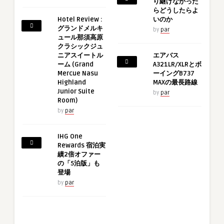
り継げなかった
らどうしたらよ
Hotel Review :
いのか
グランドメルキ
by
par
ュール那須高原
クラシックジュ
ニアスイートル
エアバス
ーム (Grand
A321LR/XLRとボ
Mercue Nasu
ーイングB737
Highland
MAXの最長路線
Junior Suite
by
par
Room)
by
par
IHG One
Rewards 宿泊実
績2倍オファー
の「5泊版」も
登場
by
par