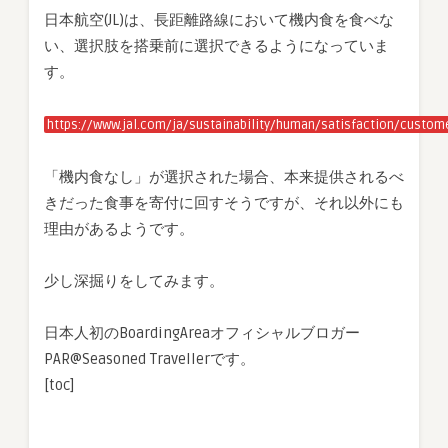
択
日本航空(JL)は、長距離路線において機内食を食べな
は
い、選択肢を搭乗前に選択できるようになっていま
す。
https://www.jal.com/ja/sustainability/human/satisfaction/custo
「機内食なし」が選択された場合、本来提供されるべ
きだった食事を寄付に回すそうですが、それ以外にも
理由があるようです。
少し深掘りをしてみます。
日本人初のBoardingAreaオフィシャルブロガー
PAR@Seasoned Travellerです。
[toc]