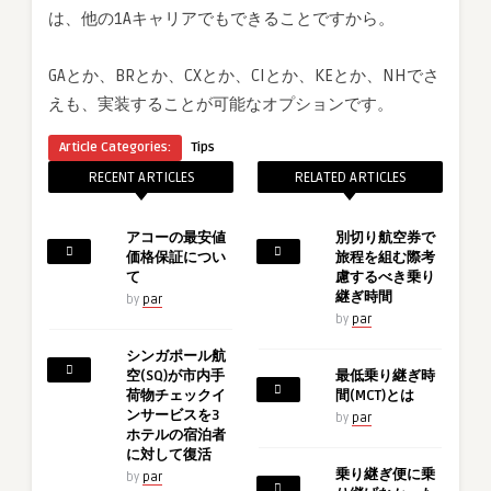
は、他の1Aキャリアでもできることですから。
GAとか、BRとか、CXとか、CIとか、KEとか、NHでさ
えも、実装することが可能なオプションです。
Article Categories:
Tips
RECENT ARTICLES
RELATED ARTICLES
アコーの最安値
別切り航空券で
価格保証につい
旅程を組む際考
て
慮するべき乗り
継ぎ時間
by
par
by
par
シンガポール航
空(SQ)が市内手
最低乗り継ぎ時
荷物チェックイ
間(MCT)とは
ンサービスを3
by
par
ホテルの宿泊者
に対して復活
乗り継ぎ便に乗
by
par