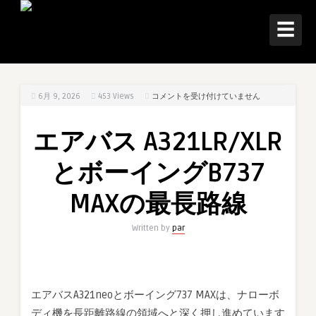
☰
エ
6月 9, 2026
453
Views
コメントを受け付けていません
ア
バ
エアバス A321LR/XLR
ス
A321LR/XLR
とボーイングB737
と
ボ
MAXの最長路線
ー
イ
Written by
par
ン
グ
B737
MAX
エアバスA321neoとボーイング737 MAXは、ナローボ
の
ディ機を長距離路線の領域へと深く押し進めています
最