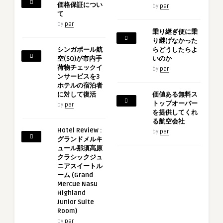
価格保証につい
by
par
て
by
par
乗り継ぎ便に乗
り継げなかった
シンガポール航
らどうしたらよ
空(SQ)が市内手
いのか
荷物チェックイ
by
par
ンサービスを3
ホテルの宿泊者
に対して復活
価値ある無料ス
トップオーバー
by
par
を提供してくれ
る航空会社
Hotel Review :
by
par
グランドメルキ
ュール那須高原
クラシックジュ
ニアスイートル
ーム (Grand
Mercue Nasu
Highland
Junior Suite
Room)
by
par