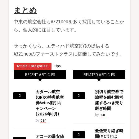
まとめ
中東の航空会社もA321neoを多く採用していることか
ら、個人的に注目しています。
せっかくなら、エティハド航空(EY)の提供する
A321neoのファーストクラスに搭乗してみたいです。
Article Categories:
Tips
RECENT ARTICLES
RELATED ARTICLES
カタール航空
別切り航空券で
(QR)の特典航空
旅程を組む際考
券Avios割引キ
慮するべき乗り
ャンペーン
継ぎ時間
(2026年8月)
by
par
by
par
最低乗り継ぎ時
アコーの最安値
間(MCT)とは