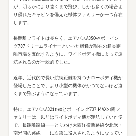
長
が、明らかにより遠くまで飛び、しかも多くの場合よ
路
り優れたキャビンを備えた機体ファミリーが一つ存在
線
します。
は
長距離フライトは長らく、エアバスA350やボーイン
グ787ドリームライナーといった機種が現在の超長距
離市場を支配するように、ワイドボディ機によって運
航されるのが一般的でした。
近年、近代的で長い航続距離を持つナローボディ機が
登場したことで、より小型の機体がかつてないほど遠
くまで飛ぶようになっています。
特に、エアバスA321neoとボーイング737 MAXの両フ
ァミリーは、以前はワイドボディ機が運航していた便
で、長距離路線――とりわけ大西洋横断路線や北米・
南米間の路線――に次第に投入されるようになってい